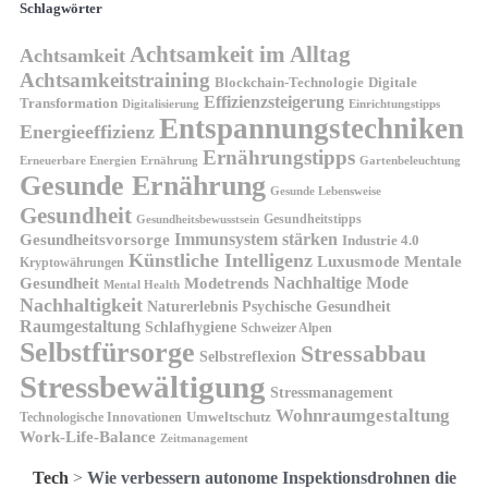
Schlagwörter
Achtsamkeit im Alltag
Achtsamkeit
Achtsamkeitstraining
Blockchain-Technologie
Digitale
Effizienzsteigerung
Transformation
Digitalisierung
Einrichtungstipps
Entspannungstechniken
Energieeffizienz
Ernährungstipps
Erneuerbare Energien
Gartenbeleuchtung
Ernährung
Gesunde Ernährung
Gesunde Lebensweise
Gesundheit
Gesundheitstipps
Gesundheitsbewusstsein
Gesundheitsvorsorge
Immunsystem stärken
Industrie 4.0
Künstliche Intelligenz
Luxusmode
Mentale
Kryptowährungen
Nachhaltige Mode
Gesundheit
Modetrends
Mental Health
Nachhaltigkeit
Naturerlebnis
Psychische Gesundheit
Raumgestaltung
Schlafhygiene
Schweizer Alpen
Selbstfürsorge
Stressabbau
Selbstreflexion
Stressbewältigung
Stressmanagement
Wohnraumgestaltung
Umweltschutz
Technologische Innovationen
Work-Life-Balance
Zeitmanagement
Tech
>
Wie verbessern autonome Inspektionsdrohnen die