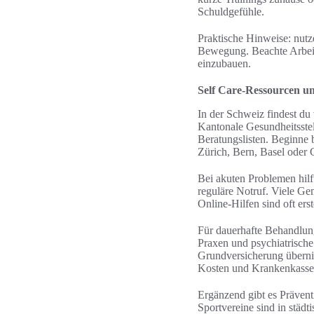
Schuldgefühle.
Praktische Hinweise: nut
Bewegung. Beachte Arbeits
einzubauen.
Self Care-Ressourcen un
In der Schweiz findest du
Kantonale Gesundheitsste
Beratungslisten. Beginne
Zürich, Bern, Basel oder 
Bei akuten Problemen hilft
reguläre Notruf. Viele G
Online-Hilfen sind oft ers
Für dauerhafte Behandlung
Praxen und psychiatrische
Grundversicherung überni
Kosten und Krankenkassen
Ergänzend gibt es Präven
Sportvereine sind in städt