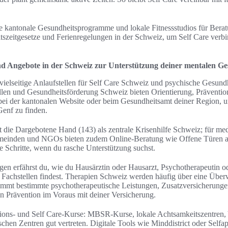
ze kantonale Gesundheitsprogramme und lokale Fitnessstudios für Bera
zeitgesetze und Ferienregelungen in der Schweiz, um Self Care verbin
d Angebote in der Schweiz zur Unterstützung deiner mentalen Ge
 vielseitige Anlaufstellen für Self Care Schweiz und psychische Gesun
llen und Gesundheitsförderung Schweiz bieten Orientierung, Präventi
 bei der kantonalen Website oder beim Gesundheitsamt deiner Region, 
Genf zu finden.
 die Dargebotene Hand (143) als zentrale Krisenhilfe Schweiz; für medi
emeinden und NGOs bieten zudem Online-Beratung wie Offene Türen a
te Schritte, wenn du rasche Unterstützung suchst.
en erfährst du, wie du Hausärztin oder Hausarzt, Psychotherapeutin o
 Fachstellen findest. Therapien Schweiz werden häufig über eine Überw
mmt bestimmte psychotherapeutische Leistungen, Zusatzversicherunge
 Prävention im Voraus mit deiner Versicherung.
tions- und Self Care-Kurse: MBSR-Kurse, lokale Achtsamkeitszentren,
ischen Zentren gut vertreten. Digitale Tools wie Minddistrict oder Self