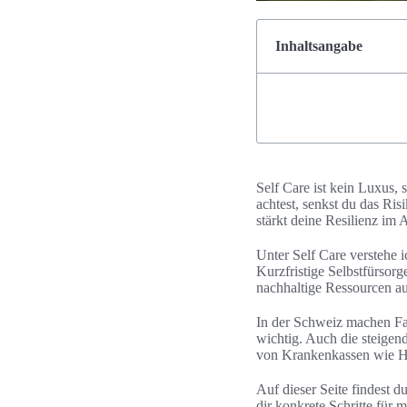
Inhaltsangabe
Self Care ist kein Luxus,
achtest, senkst du das Ri
stärkt deine Resilienz im A
Unter Self Care verstehe 
Kurzfristige Selbstfürsor
nachhaltige Ressourcen au
In der Schweiz machen Fak
wichtig. Auch die steige
von Krankenkassen wie Hel
Auf dieser Seite findest d
dir konkrete Schritte für