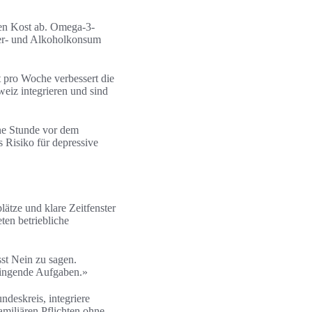
en Kost ab. Omega-3-
ker- und Alkoholkonsum
 pro Woche verbessert die
eiz integrieren und sind
ine Stunde vor dem
 Risiko für depressive
lätze und klare Zeitfenster
ten betriebliche
st Nein zu sagen.
dringende Aufgaben.»
deskreis, integriere
amiliären Pflichten ohne