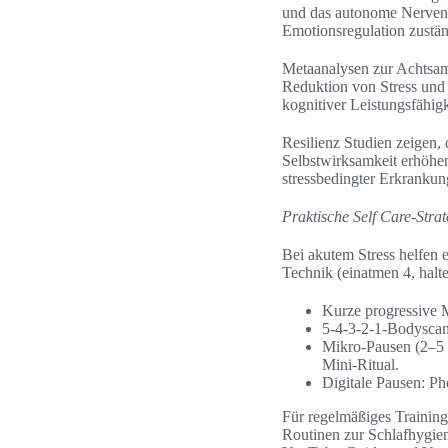
und das autonome Nervensys
Emotionsregulation zustän
Metaanalysen zur Achtsamk
Reduktion von Stress und
kognitiver Leistungsfähigk
Resilienz Studien zeigen,
Selbstwirksamkeit erhöhen.
stressbedingter Erkranku
Praktische Self Care-Stra
Bei akutem Stress helfen
Technik (einatmen 4, halt
Kurze progressive 
5-4-3-2-1-Bodyscan 
Mikro-Pausen (2–5 M
Mini-Ritual.
Digitale Pausen: Ph
Für regelmäßiges Trainin
Routinen zur Schlafhygie