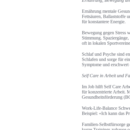
Ernährung, Bewegung und 
Ernährung mentale Gesund
Fettsäuren, Ballaststoffe
für konstantere Energie.
Bewegung gegen Stress wir
Stimmung. Spaziergänge, V
oft in lokalen Sportverein
Schlaf und Psyche sind en
Schlafen und sorge für ei
Symptome und erschwert d
Self Care in Arbeit und Fa
Im Job hilft Self Care Arb
für konzentrierte Arbeit. 
Gesundheitsförderung (BG
Work-Life-Balance Schweiz
Beispiel: «Ich kann das P
Familien-Selbstfürsorge g
kurze Trainings zuhause od