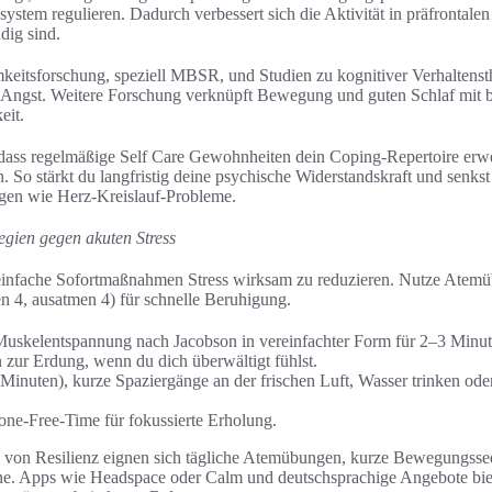
tem regulieren. Dadurch verbessert sich die Aktivität in präfrontalen 
dig sind.
eitsforschung, speziell MBSR, und Studien zu kognitiver Verhaltenst
 Angst. Weitere Forschung verknüpft Bewegung und guten Schlaf mit 
eit.
 dass regelmäßige Self Care Gewohnheiten dein Coping-Repertoire erwe
 So stärkt du langfristig deine psychische Widerstandskraft und senkst
ngen wie Herz-Kreislauf-Probleme.
tegien gegen akuten Stress
 einfache Sofortmaßnahmen Stress wirksam zu reduzieren. Nutze Atemü
en 4, ausatmen 4) für schnelle Beruhigung.
Muskelentspannung nach Jacobson in vereinfachter Form für 2–3 Minut
zur Erdung, wenn du dich überwältigt fühlst.
inuten), kurze Spaziergänge an der frischen Luft, Wasser trinken ode
one-Free-Time für fokussierte Erholung.
g von Resilienz eignen sich tägliche Atemübungen, kurze Bewegungss
ne. Apps wie Headspace oder Calm und deutschsprachige Angebote bie