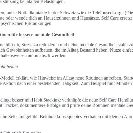
stützung bei akuten Belastungen.
en, nutze Notfallkontakte in der Schweiz wie die Telefonseelsorge (D
ste oder wende dich an Hausärztinnen und Hausärzte. Self Care ersetzt 
 psychischen Erkrankungen.
utinen für bessere mentale Gesundheit
ne hilft dir, Stress zu reduzieren und deine mentale Gesundheit stabil zu
 sich Gewohnheiten aufbauen, die im Alltag Bestand haben. Nutze einfa
rhaltensweisen automatisch werden.
ohnheiten
dell erklärt, wie Hinweise im Alltag neue Routinen antreiben. Starte
are Aktion nach einer bestehenden Tätigkeit. Zum Beispiel fünf Minute
ingt besser mit Habit Stacking: verknüpfe die neue Self Care Handlung
it-Tracker, dokumentiere Erfolge und prüfe deine Routinen mentale Ge
be Selbstmitgefühl. Belohne konsequentes Verhalten mit kleinen Anreiz