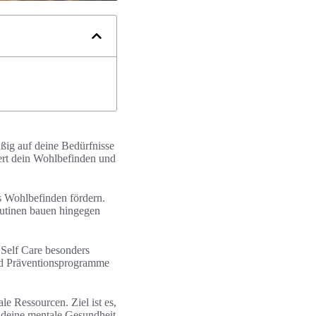
äßig auf deine Bedürfnisse
sert dein Wohlbefinden und
s Wohlbefinden fördern.
outinen bauen hingegen
 Self Care besonders
nd Präventionsprogramme
le Ressourcen. Ziel ist es,
u deine mentale Gesundheit