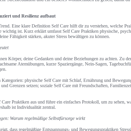
uziert und Resilienz aufbaut
 Trend. Eine klare Definition Self Care hilft dir zu verstehen, welche 
 wichtig ist. Kurz erklärt umfasst Self Care Praktiken physische, psych
ine Fähigkeit stärken, akuter Stress bewältigen zu können.
eutet
einen Körper, deine Gedanken und deine Beziehungen zu achten. Zu den
 achtsame Atemübungen, kurze Spaziergänge, Nein-Sagen, Tagebuchführ
gen.
 Kategorien: physische Self Care mit Schlaf, Ernährung und Bewegung
 und Grenzen setzen; soziale Self Care mit Freundschaften, Familienze
 Care Praktiken aus und führe ein einfaches Protokoll, um zu sehen, wa
halb ist Individualität zentral.
agen: Warum regelmäßige Selbstfürsorge wirkt
zeigt, dass regelmäßige Entspannungs- und Bewegungspraktiken Stres