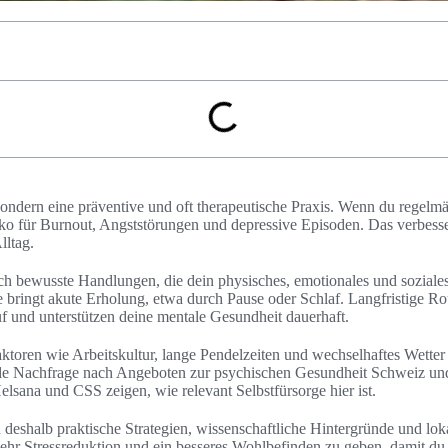
 sondern eine präventive und oft therapeutische Praxis. Wenn du regelm
siko für Burnout, Angststörungen und depressive Episoden. Das verbes
lltag.
ich bewusste Handlungen, die dein physisches, emotionales und soziale
ge bringt akute Erholung, etwa durch Pause oder Schlaf. Langfristige R
f und unterstützen deine mentale Gesundheit dauerhaft.
toren wie Arbeitskultur, lange Pendelzeiten und wechselhaftes Wetter
nde Nachfrage nach Angeboten zur psychischen Gesundheit Schweiz u
sana und CSS zeigen, wie relevant Selbstfürsorge hier ist.
u deshalb praktische Strategien, wissenschaftliche Hintergründe und loka
 mehr Stressreduktion und ein besseres Wohlbefinden zu geben, damit d