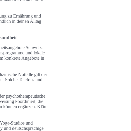
tung zu Ernährung und
dlich in deinen Alltag
sundheit
dheitsangebote Schweiz.
onsprogramme und lokale
um konkrete Angebote in
zinische Notfälle gilt der
n. Solche Telefon- und
der psychotherapeutische
eisung koordiniert; die
n können ergänzen. Kläre
 Yoga-Studios und
apy und deutschsprachige