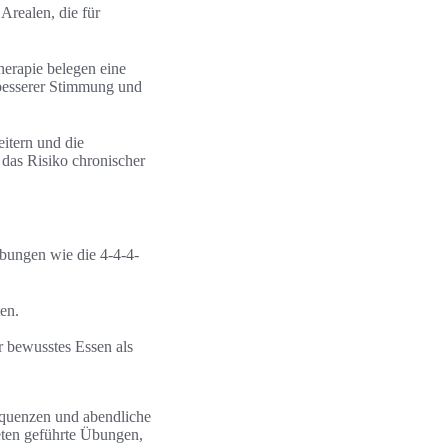
Arealen, die für
herapie belegen eine
besserer Stimmung und
itern und die
 das Risiko chronischer
bungen wie die 4-4-4-
en.
r bewusstes Essen als
equenzen und abendliche
ten geführte Übungen,