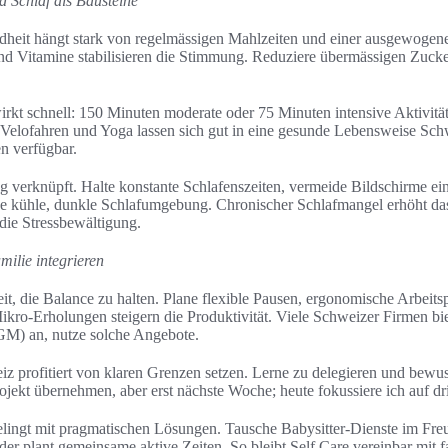
Schlaf als Bausteine
heit hängt stark von regelmässigen Mahlzeiten und einer ausgewogen
 und Vitamine stabilisieren die Stimmung. Reduziere übermässigen Zuc
kt schnell: 150 Minuten moderate oder 75 Minuten intensive Aktivität
elofahren und Yoga lassen sich gut in eine gesunde Lebensweise Schw
en verfügbar.
g verknüpft. Halte konstante Schlafenszeiten, vermeide Bildschirme e
ne kühle, dunkle Schlafumgebung. Chronischer Schlafmangel erhöht das
ie Stressbewältigung.
milie integrieren
eit, die Balance zu halten. Plane flexible Pausen, ergonomische Arbeitsp
Mikro-Erholungen steigern die Produktivität. Viele Schweizer Firmen bie
M) an, nutze solche Angebote.
 profitiert von klaren Grenzen setzen. Lerne zu delegieren und bewus
rojekt übernehmen, aber erst nächste Woche; heute fokussiere ich auf 
elingt mit pragmatischen Lösungen. Tausche Babysitter-Dienste im Freun
er plant gemeinsame aktive Zeiten. So bleibt Self Care vereinbar mit f