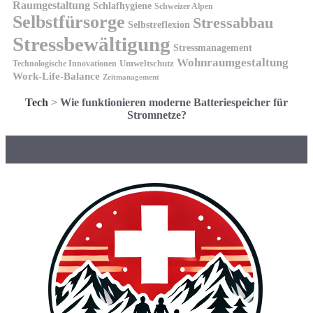
Raumgestaltung
Schlafhygiene
Schweizer Alpen
Selbstfürsorge
Stressabbau
Selbstreflexion
Stressbewältigung
Stressmanagement
Wohnraumgestaltung
Umweltschutz
Technologische Innovationen
Work-Life-Balance
Zeitmanagement
Tech
>
Wie funktionieren moderne Batteriespeicher für
Stromnetze?