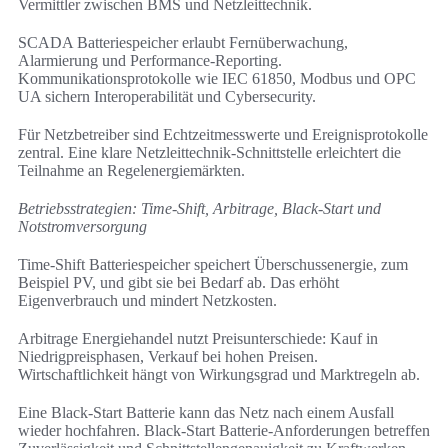
Vermittler zwischen BMS und Netzleittechnik.
SCADA Batteriespeicher erlaubt Fernüberwachung,
Alarmierung und Performance‑Reporting.
Kommunikationsprotokolle wie IEC 61850, Modbus und OPC
UA sichern Interoperabilität und Cybersecurity.
Für Netzbetreiber sind Echtzeitmesswerte und Ereignisprotokolle
zentral. Eine klare Netzleittechnik-Schnittstelle erleichtert die
Teilnahme an Regelenergiemärkten.
Betriebsstrategien: Time‑Shift, Arbitrage, Black‑Start und
Notstromversorgung
Time‑Shift Batteriespeicher speichert Überschussenergie, zum
Beispiel PV, und gibt sie bei Bedarf ab. Das erhöht
Eigenverbrauch und mindert Netzkosten.
Arbitrage Energiehandel nutzt Preisunterschiede: Kauf in
Niedrigpreisphasen, Verkauf bei hohen Preisen.
Wirtschaftlichkeit hängt von Wirkungsgrad und Marktregeln ab.
Eine Black‑Start Batterie kann das Netz nach einem Ausfall
wieder hochfahren. Black‑Start Batterie-Anforderungen betreffen