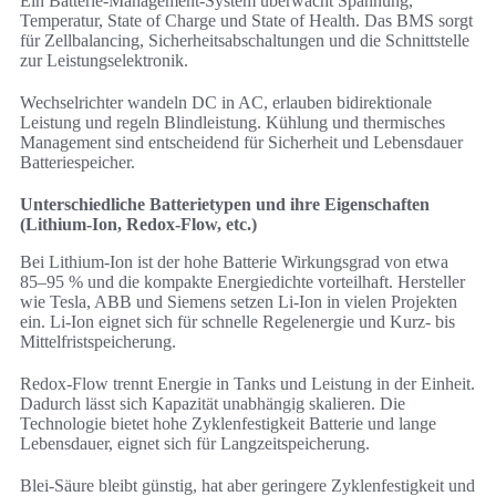
Ein Batterie-Management-System überwacht Spannung,
Temperatur, State of Charge und State of Health. Das BMS sorgt
für Zellbalancing, Sicherheitsabschaltungen und die Schnittstelle
zur Leistungselektronik.
Wechselrichter wandeln DC in AC, erlauben bidirektionale
Leistung und regeln Blindleistung. Kühlung und thermisches
Management sind entscheidend für Sicherheit und Lebensdauer
Batteriespeicher.
Unterschiedliche Batterietypen und ihre Eigenschaften
(Lithium‑Ion, Redox‑Flow, etc.)
Bei Lithium‑Ion ist der hohe Batterie Wirkungsgrad von etwa
85–95 % und die kompakte Energiedichte vorteilhaft. Hersteller
wie Tesla, ABB und Siemens setzen Li‑Ion in vielen Projekten
ein. Li‑Ion eignet sich für schnelle Regelenergie und Kurz- bis
Mittelfristspeicherung.
Redox‑Flow trennt Energie in Tanks und Leistung in der Einheit.
Dadurch lässt sich Kapazität unabhängig skalieren. Die
Technologie bietet hohe Zyklenfestigkeit Batterie und lange
Lebensdauer, eignet sich für Langzeitspeicherung.
Blei‑Säure bleibt günstig, hat aber geringere Zyklenfestigkeit und