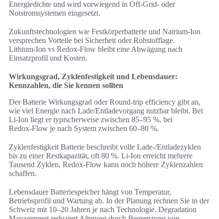
Energiedichte und wird vorwiegend in Off‑Grid- oder
Notstromsystemen eingesetzt.
Zukunftstechnologien wie Festkörperbatterie und Natrium‑Ion
versprechen Vorteile bei Sicherheit oder Rohstofflage.
Lithium‑Ion vs Redox‑Flow bleibt eine Abwägung nach
Einsatzprofil und Kosten.
Wirkungsgrad, Zyklenfestigkeit und Lebensdauer:
Kennzahlen, die Sie kennen sollten
Der Batterie Wirkungsgrad oder Round‑trip efficiency gibt an,
wie viel Energie nach Lade/Entladevorgang nutzbar bleibt. Bei
Li‑Ion liegt er typischerweise zwischen 85–95 %, bei
Redox‑Flow je nach System zwischen 60–80 %.
Zyklenfestigkeit Batterie beschreibt volle Lade‑/Entladezyklen
bis zu einer Restkapazität, oft 80 %. Li‑Ion erreicht mehrere
Tausend Zyklen, Redox‑Flow kann noch höhere Zyklenzahlen
schaffen.
Lebensdauer Batteriespeicher hängt von Temperatur,
Betriebsprofil und Wartung ab. In der Planung rechnen Sie in der
Schweiz mit 10–20 Jahren je nach Technologie. Degradation
Management reduziert Alterung durch Begrenzung von