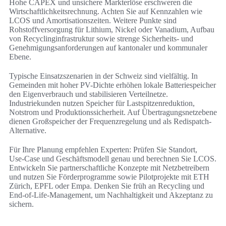
Hohe CAPEX und unsichere Markterlöse erschweren die
Wirtschaftlichkeitsrechnung. Achten Sie auf Kennzahlen wie
LCOS und Amortisationszeiten. Weitere Punkte sind
Rohstoffversorgung für Lithium, Nickel oder Vanadium, Aufbau
von Recyclinginfrastruktur sowie strenge Sicherheits- und
Genehmigungsanforderungen auf kantonaler und kommunaler
Ebene.
Typische Einsatzszenarien in der Schweiz sind vielfältig. In
Gemeinden mit hoher PV-Dichte erhöhen lokale Batteriespeicher
den Eigenverbrauch und stabilisieren Verteilnetze.
Industriekunden nutzen Speicher für Lastspitzenreduktion,
Notstrom und Produktionssicherheit. Auf Übertragungsnetzebene
dienen Großspeicher der Frequenzregelung und als Redispatch-
Alternative.
Für Ihre Planung empfehlen Experten: Prüfen Sie Standort,
Use‑Case und Geschäftsmodell genau und berechnen Sie LCOS.
Entwickeln Sie partnerschaftliche Konzepte mit Netzbetreibern
und nutzen Sie Förderprogramme sowie Pilotprojekte mit ETH
Zürich, EPFL oder Empa. Denken Sie früh an Recycling und
End‑of‑Life‑Management, um Nachhaltigkeit und Akzeptanz zu
sichern.