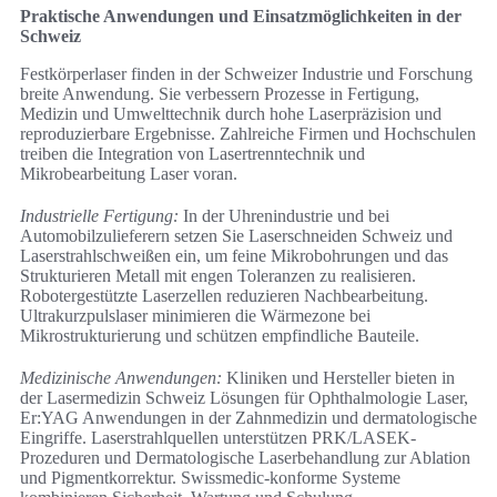
Praktische Anwendungen und Einsatzmöglichkeiten in der
Schweiz
Festkörperlaser finden in der Schweizer Industrie und Forschung
breite Anwendung. Sie verbessern Prozesse in Fertigung,
Medizin und Umwelttechnik durch hohe Laserpräzision und
reproduzierbare Ergebnisse. Zahlreiche Firmen und Hochschulen
treiben die Integration von Lasertrenntechnik und
Mikrobearbeitung Laser voran.
Industrielle Fertigung:
In der Uhrenindustrie und bei
Automobilzulieferern setzen Sie Laserschneiden Schweiz und
Laserstrahlschweißen ein, um feine Mikrobohrungen und das
Strukturieren Metall mit engen Toleranzen zu realisieren.
Robotergestützte Laserzellen reduzieren Nachbearbeitung.
Ultrakurzpulslaser minimieren die Wärmezone bei
Mikrostrukturierung und schützen empfindliche Bauteile.
Medizinische Anwendungen:
Kliniken und Hersteller bieten in
der Lasermedizin Schweiz Lösungen für Ophthalmologie Laser,
Er:YAG Anwendungen in der Zahnmedizin und dermatologische
Eingriffe. Laserstrahlquellen unterstützen PRK/LASEK-
Prozeduren und Dermatologische Laserbehandlung zur Ablation
und Pigmentkorrektur. Swissmedic-konforme Systeme