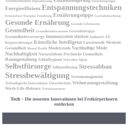
Effizienzsteigerung
Transformation
Digitalisierung
Einrichtungstipps
Entspannungstechniken
Energieeffizienz
Ernährungstipps
Erneuerbare Energien
Gartenbeleuchtung
Ernährung
Gesunde Ernährung
Gesunde Lebensweise
Gesundheit
Gesundheitstipps
Gesundheitsbewusstsein
Gesundheitsvorsorge
Immunsystem stärken
Industrie 4.0
Künstliche Intelligenz
Luxusmode
Mentale
Kryptowährungen
Nachhaltige Mode
Gesundheit
Modetrends
Mental Health
Nachhaltigkeit
Naturerlebnis
Psychische Gesundheit
Raumgestaltung
Schlafhygiene
Schweizer Alpen
Selbstfürsorge
Stressabbau
Selbstreflexion
Stressbewältigung
Stressmanagement
Wohnraumgestaltung
Umweltschutz
Technologische Innovationen
Work-Life-Balance
Zeitmanagement
Tech
>
Die neuesten Innovationen bei Festkörperlasern
entdecken