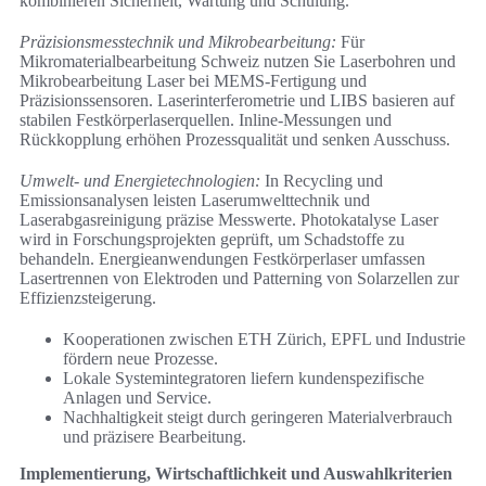
kombinieren Sicherheit, Wartung und Schulung.
Präzisionsmesstechnik und Mikrobearbeitung:
Für
Mikromaterialbearbeitung Schweiz nutzen Sie Laserbohren und
Mikrobearbeitung Laser bei MEMS-Fertigung und
Präzisionssensoren. Laserinterferometrie und LIBS basieren auf
stabilen Festkörperlaserquellen. Inline-Messungen und
Rückkopplung erhöhen Prozessqualität und senken Ausschuss.
Umwelt- und Energietechnologien:
In Recycling und
Emissionsanalysen leisten Laserumwelttechnik und
Laserabgasreinigung präzise Messwerte. Photokatalyse Laser
wird in Forschungsprojekten geprüft, um Schadstoffe zu
behandeln. Energieanwendungen Festkörperlaser umfassen
Lasertrennen von Elektroden und Patterning von Solarzellen zur
Effizienzsteigerung.
Kooperationen zwischen ETH Zürich, EPFL und Industrie
fördern neue Prozesse.
Lokale Systemintegratoren liefern kundenspezifische
Anlagen und Service.
Nachhaltigkeit steigt durch geringeren Materialverbrauch
und präzisere Bearbeitung.
Implementierung, Wirtschaftlichkeit und Auswahlkriterien