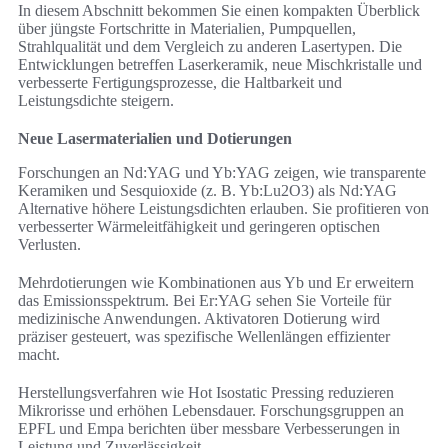
In diesem Abschnitt bekommen Sie einen kompakten Überblick
über jüngste Fortschritte in Materialien, Pumpquellen,
Strahlqualität und dem Vergleich zu anderen Lasertypen. Die
Entwicklungen betreffen Laserkeramik, neue Mischkristalle und
verbesserte Fertigungsprozesse, die Haltbarkeit und
Leistungsdichte steigern.
Neue Lasermaterialien und Dotierungen
Forschungen an Nd:YAG und Yb:YAG zeigen, wie transparente
Keramiken und Sesquioxide (z. B. Yb:Lu2O3) als Nd:YAG
Alternative höhere Leistungsdichten erlauben. Sie profitieren von
verbesserter Wärmeleitfähigkeit und geringeren optischen
Verlusten.
Mehrdotierungen wie Kombinationen aus Yb und Er erweitern
das Emissionsspektrum. Bei Er:YAG sehen Sie Vorteile für
medizinische Anwendungen. Aktivatoren Dotierung wird
präziser gesteuert, was spezifische Wellenlängen effizienter
macht.
Herstellungsverfahren wie Hot Isostatic Pressing reduzieren
Mikrorisse und erhöhen Lebensdauer. Forschungsgruppen an
EPFL und Empa berichten über messbare Verbesserungen in
Leistung und Zuverlässigkeit.