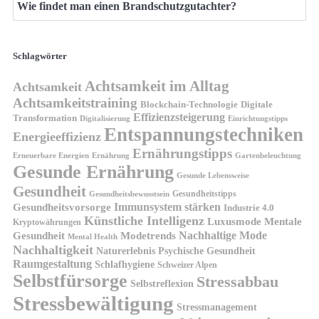
Wie findet man einen Brandschutzgutachter?
Schlagwörter
Achtsamkeit im Alltag
Achtsamkeit
Achtsamkeitstraining
Blockchain-Technologie
Digitale
Effizienzsteigerung
Transformation
Digitalisierung
Einrichtungstipps
Entspannungstechniken
Energieeffizienz
Ernährungstipps
Erneuerbare Energien
Gartenbeleuchtung
Ernährung
Gesunde Ernährung
Gesunde Lebensweise
Gesundheit
Gesundheitstipps
Gesundheitsbewusstsein
Gesundheitsvorsorge
Immunsystem stärken
Industrie 4.0
Künstliche Intelligenz
Luxusmode
Mentale
Kryptowährungen
Nachhaltige Mode
Gesundheit
Modetrends
Mental Health
Nachhaltigkeit
Naturerlebnis
Psychische Gesundheit
Raumgestaltung
Schlafhygiene
Schweizer Alpen
Selbstfürsorge
Stressabbau
Selbstreflexion
Stressbewältigung
Stressmanagement