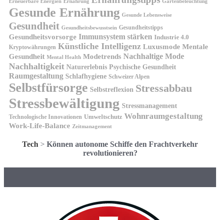
Erneuerbare Energien
Gartenbeleuchtung
Ernährung
Gesunde Ernährung
Gesunde Lebensweise
Gesundheit
Gesundheitstipps
Gesundheitsbewusstsein
Gesundheitsvorsorge
Immunsystem stärken
Industrie 4.0
Künstliche Intelligenz
Luxusmode
Mentale
Kryptowährungen
Nachhaltige Mode
Gesundheit
Modetrends
Mental Health
Nachhaltigkeit
Naturerlebnis
Psychische Gesundheit
Raumgestaltung
Schlafhygiene
Schweizer Alpen
Selbstfürsorge
Stressabbau
Selbstreflexion
Stressbewältigung
Stressmanagement
Wohnraumgestaltung
Umweltschutz
Technologische Innovationen
Work-Life-Balance
Zeitmanagement
Tech
>
Können autonome Schiffe den Frachtverkehr
revolutionieren?