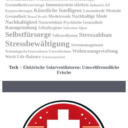
Gesundheitsvorsorge
Immunsystem stärken
Industrie 4.0
Künstliche Intelligenz
Luxusmode
Mentale
Kryptowährungen
Nachhaltige Mode
Gesundheit
Modetrends
Mental Health
Nachhaltigkeit
Naturerlebnis
Psychische Gesundheit
Raumgestaltung
Schlafhygiene
Schweizer Alpen
Selbstfürsorge
Stressabbau
Selbstreflexion
Stressbewältigung
Stressmanagement
Wohnraumgestaltung
Umweltschutz
Technologische Innovationen
Work-Life-Balance
Zeitmanagement
Tech
>
Elektrische Solarventilatoren: Umweltfreundliche
Frische