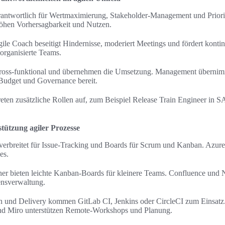
rantwortlich für Wertmaximierung, Stakeholder-Management und Priori
öhen Vorhersagbarkeit und Nutzen.
le Coach beseitigt Hindernisse, moderiert Meetings und fördert kontin
torganisierte Teams.
ross-funktional und übernehmen die Umsetzung. Management übernimm
, Budget und Governance bereit.
reten zusätzliche Rollen auf, zum Beispiel Release Train Engineer in 
stützung agiler Prozesse
it verbreitet für Issue-Tracking und Boards für Scrum und Kanban. Azu
es.
ner bieten leichte Kanban-Boards für kleinere Teams. Confluence und 
nsverwaltung.
on und Delivery kommen GitLab CI, Jenkins oder CircleCI zum Einsatz.
nd Miro unterstützen Remote-Workshops und Planung.