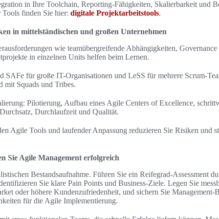
gration in Ihre Toolchain, Reporting-Fähigkeiten, Skalierbarkeit und B
 Tools finden Sie hier:
digitale Projektarbeitstools
.
iken in mittelständischen und großen Unternehmen
Herausforderungen wie teamübergreifende Abhängigkeiten, Governance u
lotprojekte in einzelnen Units helfen beim Lernen.
d SAFe für große IT-Organisationen und LeSS für mehrere Scrum-Tea
ild mit Squads und Tribes.
alierung: Pilotierung, Aufbau eines Agile Centers of Excellence, schri
urchsatz, Durchlaufzeit und Qualität.
den Agile Tools und laufender Anpassung reduzieren Sie Risiken und st
en Sie Agile Management erfolgreich
alistischen Bestandsaufnahme. Führen Sie ein Reifegrad-Assessment dur
entifizieren Sie klare Pain Points und Business-Ziele. Legen Sie messba
rket oder höhere Kundenzufriedenheit, und sichern Sie Management-
keiten für die Agile Implementierung.