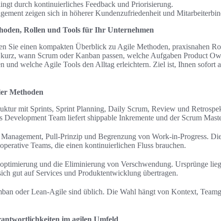
ngt durch kontinuierliches Feedback und Priorisierung.
gement zeigen sich in höherer Kundenzufriedenheit und Mitarbeiterbi
oden, Rollen und Tools für Ihr Unternehmen
ten Sie einen kompakten Überblick zu Agile Methoden, praxisnahen Rol
n kurz, wann Scrum oder Kanban passen, welche Aufgaben Product O
 und welche Agile Tools den Alltag erleichtern. Ziel ist, Ihnen sofort
iler Methoden
truktur mit Sprints, Sprint Planning, Daily Scrum, Review und Retrosp
das Development Team liefert shippable Inkremente und der Scrum Master
es Management, Pull-Prinzip und Begrenzung von Work-in-Progress. Die
operative Teams, die einen kontinuierlichen Fluss brauchen.
moptimierung und die Eliminierung von Verschwendung. Ursprünge liege
 sich gut auf Services und Produktentwicklung übertragen.
ban oder Lean-Agile sind üblich. Die Wahl hängt von Kontext, Team
antwortlichkeiten im agilen Umfeld