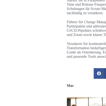
Starten Sie in Pilotphase
Time und Release Frequenc
Schulungen für Scrum Ma
nachhaltig zu verankern.
Führen Sie Change Manage
Partizipation und adressi
CI/CD-Pipelines schrittwei
und Zoom sowie klaren T
Verankern Sie kontinuierl
Transformation bedarfsger
Guide als Orientierung. E
und passende Tools auswä
Mas