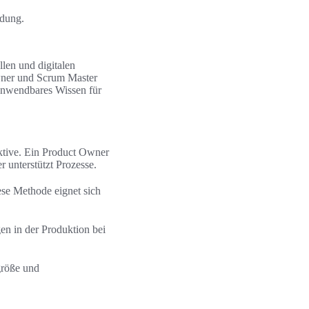
ndung.
len und digitalen
wner und Scrum Master
 anwendbares Wissen für
ektive. Ein Product Owner
 unterstützt Prozesse.
se Methode eignet sich
n in der Produktion bei
größe und