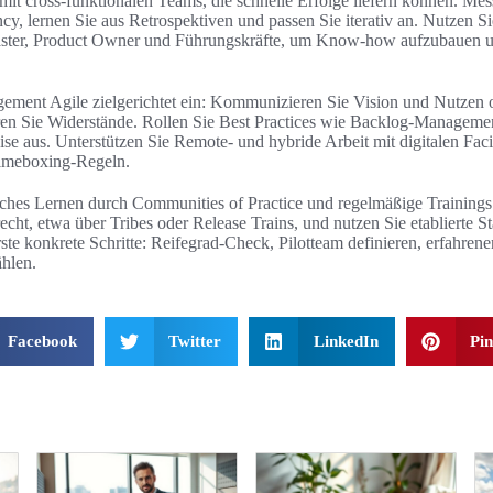
n mit cross-funktionalen Teams, die schnelle Erfolge liefern können. M
y, lernen Sie aus Retrospektiven und passen Sie iterativ an. Nutzen S
ster, Product Owner und Führungskräfte, um Know-how aufzubauen u
ment Agile zielgerichtet ein: Kommunizieren Sie Vision und Nutzen o
eren Sie Widerstände. Rollen Sie Best Practices wie Backlog-Manageme
se aus. Unterstützen Sie Remote- und hybride Arbeit mit digitalen Faci
imeboxing-Regeln.
iches Lernen durch Communities of Practice und regelmäßige Trainings.
echt, etwa über Tribes oder Release Trains, und nutzen Sie etablierte 
rste konkrete Schritte: Reifegrad-Check, Pilotteam definieren, erfahre
hlen.
Facebook
Twitter
LinkedIn
Pin