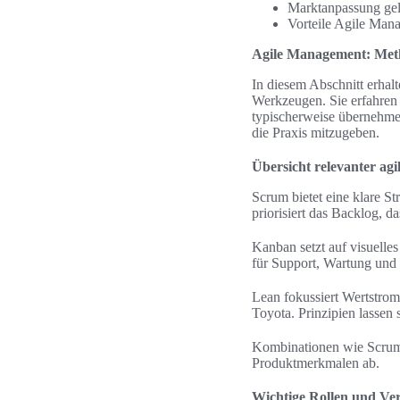
Marktanpassung geli
Vorteile Agile Mana
Agile Management: Meth
In diesem Abschnitt erhal
Werkzeugen. Sie erfahre
typischerweise übernehmen
die Praxis mitzugeben.
Übersicht relevanter ag
Scrum bietet eine klare S
priorisiert das Backlog, 
Kanban setzt auf visuell
für Support, Wartung und 
Lean fokussiert Wertstro
Toyota. Prinzipien lassen
Kombinationen wie Scrum
Produktmerkmalen ab.
Wichtige Rollen und Ver