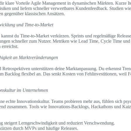
ir klare Vorteile Agile Management in dynamischen Märkten. Kurze It
isiken und liefern schneller verwertbares Kundenfeedback. Studien wie 
en gegenüber klassischen Ansätzen.
wicklung und Time-to-Market
g kannst du Time-to-Market verkürzen. Sprints und regelmäßige Releas
ösungen schneller zum Nutzer. Metriken wie Lead Time, Cycle Time und
erreichst.
higkeit an Marktveränderungen
 Retrospektiven unterstützen deine Marktanpassung. Du erkennst Tr
n im Backlog flexibel an. Das senkt Kosten von Fehlinvestitionen, weil
onskultur im Unternehmen
ne echte Innovationskultur. Teams probieren mehr aus, fühlen sich psy
ifend zusammen. Tools wie Innovations-Backlogs, Hackathons und Kaize
ng steigert Lerngeschwindigkeit und reduziert Verschwendung.
kürzen durch MVPs und häufige Releases.