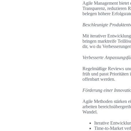
Agile Management bietet d
Transparenz, reduzieren R
belegen höhere Erfolgsrat
Beschleunigte Produktent
Mit iterativer Entwicklun
bringen marktreife Teill
dir, wo du Verbesserungen 
Verbesserte Anpassungsfä
Regelmäßige Reviews und
früh und passt Prioritäte
offenbart werden.
Förderung einer Innovati
Agile Methoden stärken ei
arbeiten bereichsübergre
Wandel.
Iterative Entwicklu
Time-to-Market ver