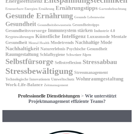
Energieeffizienz
Ernährungstipps
Erneuerbare Energien
Gartenbeleuchtung
Ernährung
Gesunde Ernährung
Gesunde Lebensweise
Gesundheit
Gesundheitstipps
Gesundheitsbewusstsein
Gesundheitsvorsorge
Immunsystem stärken
Industrie 4.0
Künstliche Intelligenz
Luxusmode
Mentale
Kryptowährungen
Nachhaltige Mode
Gesundheit
Modetrends
Mental Health
Nachhaltigkeit
Naturerlebnis
Psychische Gesundheit
Raumgestaltung
Schlafhygiene
Schweizer Alpen
Selbstfürsorge
Stressabbau
Selbstreflexion
Stressbewältigung
Stressmanagement
Wohnraumgestaltung
Umweltschutz
Technologische Innovationen
Work-Life-Balance
Zeitmanagement
Professionelle Dienstleistungen
>
Wie unterstützt
Projektmanagement effiziente Teams?