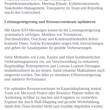
Projektkommunikation, Meeting-Rituale, Kollaborationstools,
Stakeholder-Management, Transparenz im Team und Reporting
macht den Unterschied.
Leistungssteigerung und Ressourceneinsatz optimieren
Mit klaren KPI-Messungen kannst du die Leistungssteigerung
systematisch verfolgen. Metriken wie Termintreue,
Durchlaufzeiten, Durchsatz und Kundenzufriedenheit liefern
konkrete Daten. Solche Kennzahlen zeigen früh Abweichungen
und geben dir Ansatzpunkte für gezielte Verbesserungen.
Setze Methoden wie Lean, Kaizen und einen kontinuierlichen
Verbesserungsprozess ein, um Verschwendung zu reduzieren.
Regelmäßige Retrospektiven und Lessons-Learned-Sitzungen
institutionalisiert du am besten, damit erkannte Maßnahmen auch
umgesetzt werden. Das führt zu messbarer Effizienzsteigerung
und stabilerer Performance.
Für optimalen Ressourceneinsatz ist Kapazitätsplanung zentral.
Tools wie Microsoft Project oder Resource Planner helfen dir,
Auslastung sichtbar zu machen und Engpässe zu vermeiden.
Ergänze das durch Skill-Mapping und gezielte Weiterbildung,
damit dein Team flexibel bleibt und Ausfälle abgefedert werden.