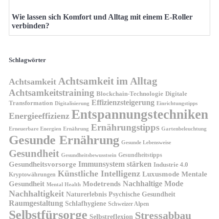
Wie lassen sich Komfort und Alltag mit einem E-Roller
verbinden?
Schlagwörter
Achtsamkeit im Alltag
Achtsamkeit
Achtsamkeitstraining
Blockchain-Technologie
Digitale
Effizienzsteigerung
Transformation
Digitalisierung
Einrichtungstipps
Entspannungstechniken
Energieeffizienz
Ernährungstipps
Erneuerbare Energien
Gartenbeleuchtung
Ernährung
Gesunde Ernährung
Gesunde Lebensweise
Gesundheit
Gesundheitstipps
Gesundheitsbewusstsein
Gesundheitsvorsorge
Immunsystem stärken
Industrie 4.0
Künstliche Intelligenz
Luxusmode
Mentale
Kryptowährungen
Nachhaltige Mode
Gesundheit
Modetrends
Mental Health
Nachhaltigkeit
Naturerlebnis
Psychische Gesundheit
Raumgestaltung
Schlafhygiene
Schweizer Alpen
Selbstfürsorge
Stressabbau
Selbstreflexion