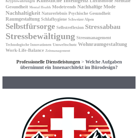
Künstliche Intelligenz
Luxusmode
Mentale
Kryptowährungen
Nachhaltige Mode
Gesundheit
Modetrends
Mental Health
Nachhaltigkeit
Naturerlebnis
Psychische Gesundheit
Raumgestaltung
Schlafhygiene
Schweizer Alpen
Selbstfürsorge
Stressabbau
Selbstreflexion
Stressbewältigung
Stressmanagement
Wohnraumgestaltung
Umweltschutz
Technologische Innovationen
Work-Life-Balance
Zeitmanagement
Professionelle Dienstleistungen
>
Welche Aufgaben
übernimmt ein Innenarchitekt im Bürodesign?