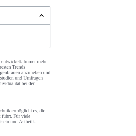
n entwickelt. Immer mehr
uesten Trends
Augenbrauen anzuheben und
tsstudien und Umfragen
vidualität bei der
hnik ermöglicht es, die
ührt. Für viele
tsein und Ästhetik.