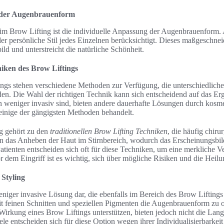
 der Augenbrauenform
im Brow Lifting ist die individuelle Anpassung der Augenbrauenform. 
er persönliche Stil jedes Einzelnen berücksichtigt. Dieses maßgeschnei
ld und unterstreicht die natürliche Schönheit.
iken des Brow Liftings
ings stehen verschiedene Methoden zur Verfügung, die unterschiedlich
en. Die Wahl der richtigen Technik kann sich entscheidend auf das Er
weniger invasiv sind, bieten andere dauerhafte Lösungen durch kosmet
einige der gängigsten Methoden behandelt.
ng gehört zu den
traditionellen Brow Lifting Techniken
, die häufig chiru
n das Anheben der Haut im Stirnbereich, wodurch das Erscheinungsbi
 Patienten entscheiden sich oft für diese Techniken, um eine merkliche 
r dem Eingriff ist es wichtig, sich über mögliche Risiken und die Heilu
Styling
weniger invasive Lösung dar, die ebenfalls im Bereich des Brow Liftin
t feinen Schnitten und speziellen Pigmenten die Augenbrauenform zu 
rkung eines Brow Liftings unterstützen, bieten jedoch nicht die Langze
ele entscheiden sich für diese Option wegen ihrer Individualisierbarkei