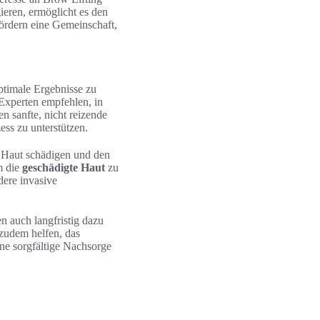
gieren, ermöglicht es den
fördern eine Gemeinschaft,
timale Ergebnisse zu
 Experten empfehlen, in
n sanfte, nicht reizende
ss zu unterstützen.
e Haut schädigen und den
m die
geschädigte Haut
zu
dere invasive
n auch langfristig dazu
 zudem helfen, das
ine sorgfältige Nachsorge