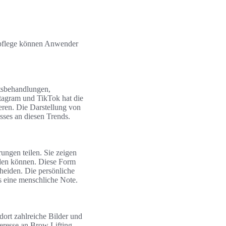
npflege können Anwender
itsbehandlungen,
stagram und TikTok hat die
ren. Die Darstellung von
sses an diesen Trends.
rungen teilen. Sie zeigen
rden können. Diese Form
cheiden. Die persönliche
s eine menschliche Note.
dort zahlreiche Bilder und
teresse an Brow Lifting