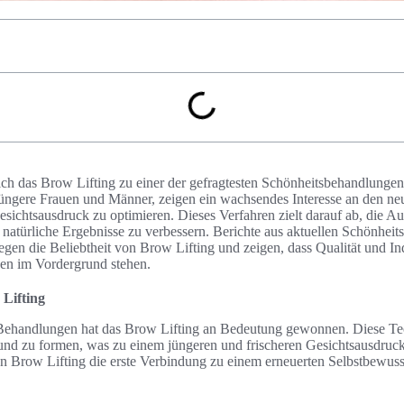
 sich das Brow Lifting zu einer der gefragtesten Schönheitsbehandlunge
üngere Frauen und Männer, zeigen ein wachsendes Interesse an den ne
sichtsausdruck zu optimieren. Dieses Verfahren zielt darauf ab, die 
h natürliche Ergebnisse zu verbessern. Berichte aus aktuellen Schönhei
en die Beliebtheit von Brow Lifting und zeigen, dass Qualität und Indi
en im Vordergrund stehen.
Lifting
 Behandlungen hat das Brow Lifting an Bedeutung gewonnen. Diese Tec
d zu formen, was zu einem jüngeren und frischeren Gesichtsausdruck f
on Brow Lifting die erste Verbindung zu einem erneuerten Selbstbewuss