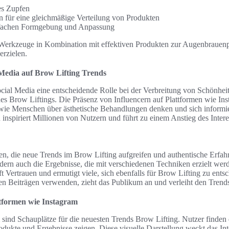
ses Zupfen
 für eine gleichmäßige Verteilung von Produkten
nfachen Formgebung und Anpassung
 Werkzeuge in Kombination mit effektiven Produkten zur Augenbraue
erzielen.
 Media auf Brow Lifting Trends
Social Media eine entscheidende Rolle bei der Verbreitung von Schönhe
es Brow Liftings. Die Präsenz von Influencern auf Plattformen wie In
 wie Menschen über ästhetische Behandlungen denken und sich informie
inspiriert Millionen von Nutzern und führt zu einem Anstieg des Intere
sten, die neue Trends im Brow Lifting aufgreifen und authentische Erfah
ndern auch die Ergebnisse, die mit verschiedenen Techniken erzielt we
 Vertrauen und ermutigt viele, sich ebenfalls für Brow Lifting zu ents
hren Beiträgen verwenden, zieht das Publikum an und verleiht den Trend
ttformen wie Instagram
 sind Schauplätze für die neuesten Trends Brow Lifting. Nutzer finden 
odukte und Ergebnisse zeigen. Diese visuelle Darstellung weckt das In