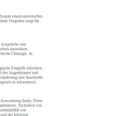
Anstatt einem universellen
derte Vorgehen sorgt für
e Ansprüche und
gebnis auswirken.
ische Chirurgie. In
rgische Eingriffe erfordern.
ld der Augenbrauen und
Veränderung und dauerhafte
ngszeit zu informieren.
gs Anwendung findet. Diese
optimieren. Techniken wie
itstabilität wie
t und der kürzeren