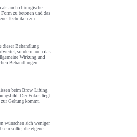
 als auch chirurgische
he Form zu betonen und das
dene Techniken zur
te dieser Behandlung
ufwertet, sondern auch das
 allgemeine Wirkung und
schen Behandlungen
nissen beim Brow Lifting.
ungsbild. Der Fokus liegt
l zur Geltung kommt.
den wünschen sich weniger
sein sollte, die eigene