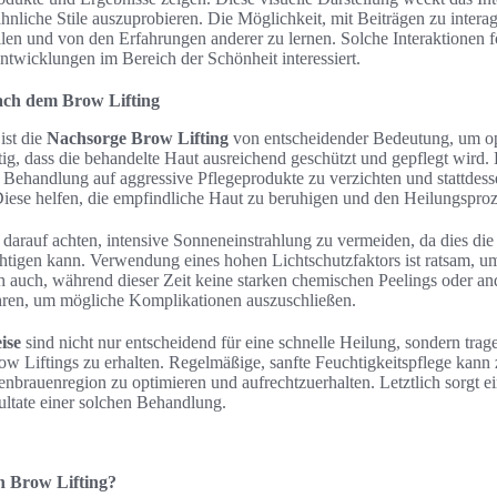
 ähnliche Stile auszuprobieren. Die Möglichkeit, mit Beiträgen zu intera
len und von den Erfahrungen anderer zu lernen. Solche Interaktionen 
Entwicklungen im Bereich der Schönheit interessiert.
ach dem Brow Lifting
ist die
Nachsorge Brow Lifting
von entscheidender Bedeutung, um op
tig, dass die behandelte Haut ausreichend geschützt und gepflegt wird.
 Behandlung auf aggressive Pflegeprodukte zu verzichten und stattdesse
ese helfen, die empfindliche Haut zu beruhigen und den Heilungsproze
 darauf achten, intensive Sonneneinstrahlung zu vermeiden, da dies di
htigen kann. Verwendung eines hohen Lichtschutzfaktors ist ratsam, u
ch auch, während dieser Zeit keine starken chemischen Peelings oder an
ren, um mögliche Komplikationen auszuschließen.
ise
sind nicht nur entscheidend für eine schnelle Heilung, sondern trage
row Liftings zu erhalten. Regelmäßige, sanfte Feuchtigkeitspflege kann
nbrauenregion zu optimieren und aufrechtzuerhalten. Letztlich sorgt e
ultate einer solchen Behandlung.
on Brow Lifting?