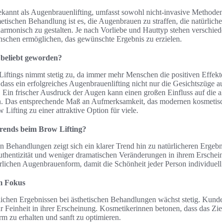
kannt als Augenbrauenlifting, umfasst sowohl nicht-invasive Methoden
metischen Behandlung ist es, die Augenbrauen zu straffen, die natürlic
armonisch zu gestalten. Je nach Vorliebe und Hauttyp stehen verschie
nschen ermöglichen, das gewünschte Ergebnis zu erzielen.
 beliebt geworden?
Liftings nimmt stetig zu, da immer mehr Menschen die positiven Effek
 dass ein erfolgreiches Augenbrauenlifting nicht nur die Gesichtszüge a
t. Ein frischer Ausdruck der Augen kann einen großen Einfluss auf die
en. Das entsprechende Maß an Aufmerksamkeit, das modernen kosmeti
 Lifting zu einer attraktive Option für viele.
Trends beim Brow Lifting?
en Behandlungen zeigt sich ein klarer Trend hin zu natürlicheren Ergeb
thentizität und weniger dramatischen Veränderungen in ihrem Erschein
rlichen Augenbrauenform, damit die Schönheit jeder Person individuel
im Fokus
lichen Ergebnissen bei ästhetischen Behandlungen wächst stetig. Kun
Feinheit in ihrer Erscheinung. Kosmetikerinnen betonen, dass das Ziel 
m zu erhalten und sanft zu optimieren.