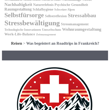
Nachhaltigkeit
Naturerlebnis
Psychische Gesundheit
Raumgestaltung
Schlafhygiene
Schweizer Alpen
Selbstfürsorge
Stressabbau
Selbstreflexion
Stressbewältigung
Stressmanagement
Wohnraumgestaltung
Umweltschutz
Technologische Innovationen
Work-Life-Balance
Zeitmanagement
Reisen
>
Was begeistert an Roadtrips in Frankreich?