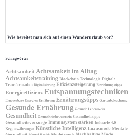
Wie bereitet man sich auf einen Wanderurlaub vor?
Schlagwörter
Achtsamkeit im Alltag
Achtsamkeit
Achtsamkeitstraining
Blockchain-Technologie
Digitale
Effizienzsteigerung
Transformation
Digitalisierung
Einrichtungstipps
Entspannungstechniken
Energieeffizienz
Ernährungstipps
Erneuerbare Energien
Gartenbeleuchtung
Ernährung
Gesunde Ernährung
Gesunde Lebensweise
Gesundheit
Gesundheitstipps
Gesundheitsbewusstsein
Gesundheitsvorsorge
Immunsystem stärken
Industrie 4.0
Künstliche Intelligenz
Luxusmode
Mentale
Kryptowährungen
Nachhaltige Mode
Gesundheit
Modetrends
Mental Health