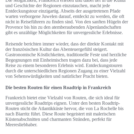
Die Möglichkeit, Frankreich erleben und dabei tief in die Kultur
und Geschichte der Regionen einzutauchen, macht jede
Entdeckungstour einzigartig. Abseits der ausgetretenen Pfade
warten verborgene Juwelen darauf, entdeckt zu werden, die oft
nicht in Reiseführern zu finden sind. Von den sanften Hügeln der
Provence bis hin zu den atemberaubenden Alpenlandschaften
gibt es unzählige Möglichkeiten für unvergessliche Erlebnisse.
Reisende berichten immer wieder, dass der direkte Kontakt mit
der französischen Kultur das Abenteuergefühl steigert.
Gastronomische Köstlichkeiten, traditionelle Feste und herzliche
Begegnungen mit Einheimischen tragen dazu bei, dass jede
Reise zu einem besonderen Erlebnis wird. Entdeckungstouren
durch die unterschiedlichen Regionen Zugang zu einer Vielzahl
von Sehenswürdigkeiten und natürlicher Pracht bieten.
Die besten Routen für einen Roadtrip in Frankreich
Frankreich bietet eine Vielzahl von Routen, die sich ideal für
unvergessliche Roadtrips eignen. Unter den besten Roadtrip-
Routen sticht die Atlantikküste hervor, die von La Rochelle bis
nach Biarritz führt. Diese Route begeistert mit malerischen
Küstenabschnitten und charmanten Stränden, perfekt für
Meeresliebhaber.