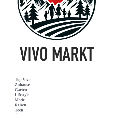
Top Vivo
Zuhause
Garten
Lifestyle
Mode
Reisen
Tech