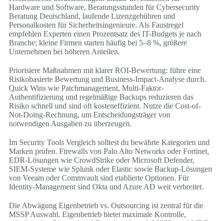
Hardware und Software, Beratungsstunden für Cybersecurity
Beratung Deutschland, laufende Lizenzgebühren und
Personalkosten für Sicherheitsingenieure. Als Faustregel
empfehlen Experten einen Prozentsatz des IT-Budgets je nach
Branche; kleine Firmen starten häufig bei 5–8 %, größere
Unternehmen bei höheren Anteilen.
Priorisiere Maßnahmen mit klarer ROI-Bewertung: führe eine
Risikobasierte Bewertung und Business-Impact-Analyse durch.
Quick Wins wie Patchmanagement, Multi-Faktor-
Authentifizierung und regelmäßige Backups reduzieren das
Risiko schnell und sind oft kosteneffizient. Nutze die Cost-of-
Not-Doing-Rechnung, um Entscheidungsträger von
notwendigen Ausgaben zu überzeugen.
Im Security Tools Vergleich solltest du bewährte Kategorien und
Marken prüfen. Firewalls von Palo Alto Networks oder Fortinet,
EDR-Lösungen wie CrowdStrike oder Microsoft Defender,
SIEM-Systeme wie Splunk oder Elastic sowie Backup-Lösungen
von Veeam oder Commvault sind etablierte Optionen. Für
Identity-Management sind Okta und Azure AD weit verbreitet.
Die Abwägung Eigenbetrieb vs. Outsourcing ist zentral für die
MSSP Auswahl. Eigenbetrieb bietet maximale Kontrolle,