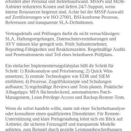
erfordert aber Personal und Betriebsaufwand. MSSPs und MDR-
Anbieter reduzieren Kosten und liefern 24/7-Support, wenn
interne Ressourcen begrenzt sind. Achte bei der MSSP Auswahl
auf Zertifizierungen wie ISO 27001, BSI-konforme Prozesse,
Referenzen und transparente SLA-Definitionen.
Vertragsdetails und Prüfungen darfst du nicht vernachlässigen:
SLA, Haftungsregelungen, Datenschutzvereinbarungen und
AVV müssen klar geregelt sein. Prüfe Subunternehmer,
Reporting-Fähigkeiten und Reaktionszeiten. Regelmäßige Audits
und Penetrationstests sind Teil eines belastbaren Prüfplans.
Ein einfacher Implementierungsfahrplan hilft dir Schritt für
Schritt: 1) Risikoanalyse und Priorisierung; 2) Quick Wins
umsetzen; 3) zentrale Technologien wie EDR und SIEM
einführen; 4) Prozesse, Zugriffskonzepte und Schulungen
aufbauen; 5) regelmäßige Reviews und Tests planen. Praktische
Alltagstipps: MFA flächendeckend, automatisiertes Patch-
Management, Least-Privilege-Access und Backup-Restore-Tests.
Wenn du sofort handeln willst, starte mit einer Sicherheitsanalyse
oder konsultiere einen qualifizierten Dienstleister. Für Remote-
Unterstützung und klare Preisgestaltung lohnt sich ein Blick auf
Anbieter, die sicheren Fernzugriff und transparente Modelle
anbieten, zum Beispiel durch gezielte Leistungsbeschreibungen