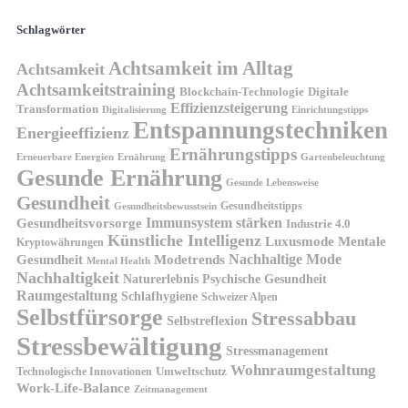
Schlagwörter
Achtsamkeit im Alltag
Achtsamkeit
Achtsamkeitstraining
Blockchain-Technologie
Digitale
Effizienzsteigerung
Transformation
Digitalisierung
Einrichtungstipps
Entspannungstechniken
Energieeffizienz
Ernährungstipps
Erneuerbare Energien
Gartenbeleuchtung
Ernährung
Gesunde Ernährung
Gesunde Lebensweise
Gesundheit
Gesundheitstipps
Gesundheitsbewusstsein
Gesundheitsvorsorge
Immunsystem stärken
Industrie 4.0
Künstliche Intelligenz
Luxusmode
Mentale
Kryptowährungen
Nachhaltige Mode
Gesundheit
Modetrends
Mental Health
Nachhaltigkeit
Naturerlebnis
Psychische Gesundheit
Raumgestaltung
Schlafhygiene
Schweizer Alpen
Selbstfürsorge
Stressabbau
Selbstreflexion
Stressbewältigung
Stressmanagement
Wohnraumgestaltung
Umweltschutz
Technologische Innovationen
Work-Life-Balance
Zeitmanagement