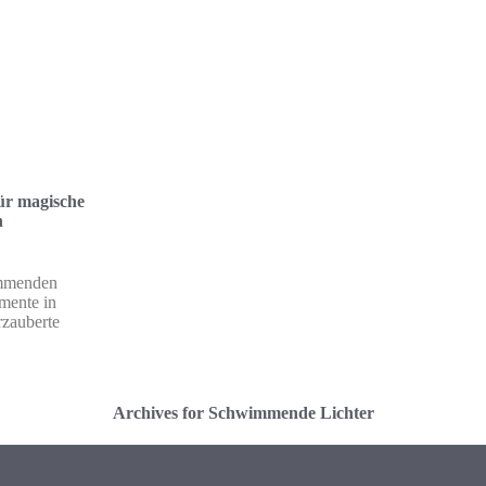
ür magische
h
immenden
mente in
rzauberte
Archives for Schwimmende Lichter