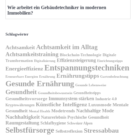
Wie arbeitet ein Gebäudetechniker in modernen
Immobilien?
Schlagwörter
Achtsamkeit im Alltag
Achtsamkeit
Achtsamkeitstraining
Blockchain-Technologie
Digitale
Effizienzsteigerung
Transformation
Digitalisierung
Einrichtungstipps
Entspannungstechniken
Energieeffizienz
Ernährungstipps
Erneuerbare Energien
Gartenbeleuchtung
Ernährung
Gesunde Ernährung
Gesunde Lebensweise
Gesundheit
Gesundheitstipps
Gesundheitsbewusstsein
Gesundheitsvorsorge
Immunsystem stärken
Industrie 4.0
Künstliche Intelligenz
Luxusmode
Mentale
Kryptowährungen
Nachhaltige Mode
Gesundheit
Modetrends
Mental Health
Nachhaltigkeit
Naturerlebnis
Psychische Gesundheit
Raumgestaltung
Schlafhygiene
Schweizer Alpen
Selbstfürsorge
Stressabbau
Selbstreflexion