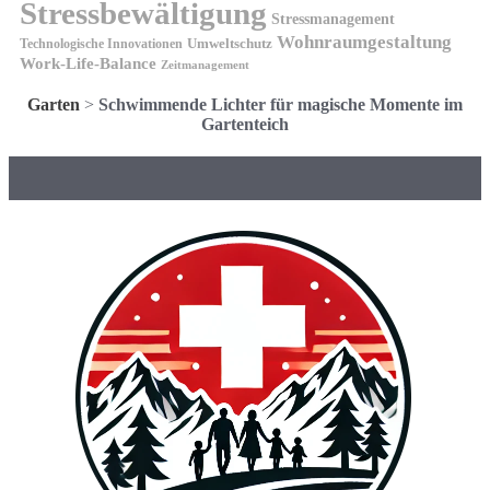
Stressbewältigung
Stressmanagement
Wohnraumgestaltung
Umweltschutz
Technologische Innovationen
Work-Life-Balance
Zeitmanagement
Garten
>
Schwimmende Lichter für magische Momente im
Gartenteich