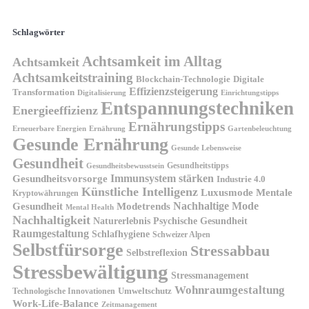
Schlagwörter
Achtsamkeit im Alltag
Achtsamkeit
Achtsamkeitstraining
Blockchain-Technologie
Digitale
Effizienzsteigerung
Transformation
Digitalisierung
Einrichtungstipps
Entspannungstechniken
Energieeffizienz
Ernährungstipps
Erneuerbare Energien
Gartenbeleuchtung
Ernährung
Gesunde Ernährung
Gesunde Lebensweise
Gesundheit
Gesundheitstipps
Gesundheitsbewusstsein
Gesundheitsvorsorge
Immunsystem stärken
Industrie 4.0
Künstliche Intelligenz
Luxusmode
Mentale
Kryptowährungen
Nachhaltige Mode
Gesundheit
Modetrends
Mental Health
Nachhaltigkeit
Naturerlebnis
Psychische Gesundheit
Raumgestaltung
Schlafhygiene
Schweizer Alpen
Selbstfürsorge
Stressabbau
Selbstreflexion
Stressbewältigung
Stressmanagement
Wohnraumgestaltung
Umweltschutz
Technologische Innovationen
Work-Life-Balance
Zeitmanagement