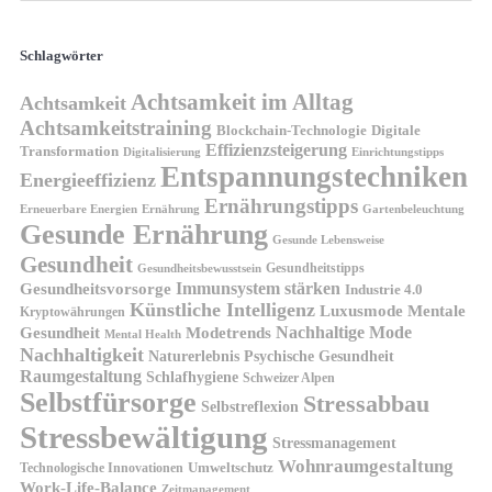
Schlagwörter
Achtsamkeit im Alltag
Achtsamkeit
Achtsamkeitstraining
Blockchain-Technologie
Digitale
Effizienzsteigerung
Transformation
Digitalisierung
Einrichtungstipps
Entspannungstechniken
Energieeffizienz
Ernährungstipps
Erneuerbare Energien
Gartenbeleuchtung
Ernährung
Gesunde Ernährung
Gesunde Lebensweise
Gesundheit
Gesundheitstipps
Gesundheitsbewusstsein
Gesundheitsvorsorge
Immunsystem stärken
Industrie 4.0
Künstliche Intelligenz
Luxusmode
Mentale
Kryptowährungen
Nachhaltige Mode
Gesundheit
Modetrends
Mental Health
Nachhaltigkeit
Naturerlebnis
Psychische Gesundheit
Raumgestaltung
Schlafhygiene
Schweizer Alpen
Selbstfürsorge
Stressabbau
Selbstreflexion
Stressbewältigung
Stressmanagement
Wohnraumgestaltung
Umweltschutz
Technologische Innovationen
Work-Life-Balance
Zeitmanagement