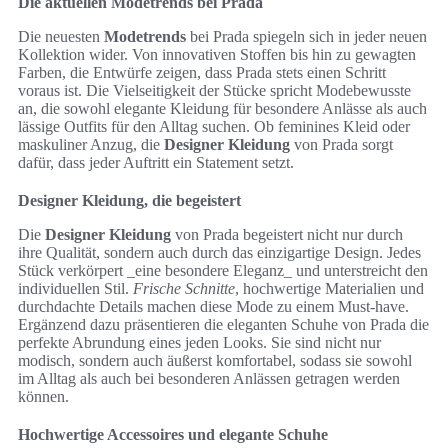
Die aktuellen Modetrends bei Prada
Die neuesten
Modetrends
bei Prada spiegeln sich in jeder neuen
Kollektion wider. Von innovativen Stoffen bis hin zu gewagten
Farben, die Entwürfe zeigen, dass Prada stets einen Schritt
voraus ist. Die Vielseitigkeit der Stücke spricht Modebewusste
an, die sowohl elegante Kleidung für besondere Anlässe als auch
lässige Outfits für den Alltag suchen. Ob feminines Kleid oder
maskuliner Anzug, die
Designer Kleidung
von Prada sorgt
dafür, dass jeder Auftritt ein Statement setzt.
Designer Kleidung, die begeistert
Die
Designer Kleidung
von Prada begeistert nicht nur durch
ihre Qualität, sondern auch durch das einzigartige Design. Jedes
Stück verkörpert _eine besondere Eleganz_ und unterstreicht den
individuellen Stil.
Frische Schnitte
, hochwertige Materialien und
durchdachte Details machen diese Mode zu einem Must-have.
Ergänzend dazu präsentieren die eleganten Schuhe von Prada die
perfekte Abrundung eines jeden Looks. Sie sind nicht nur
modisch, sondern auch äußerst komfortabel, sodass sie sowohl
im Alltag als auch bei besonderen Anlässen getragen werden
können.
Hochwertige Accessoires und elegante Schuhe