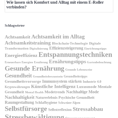
Wie lassen sich Komfort und Alltag mit einem E-Roller
verbinden?
Schlagwörter
Achtsamkeit im Alltag
Achtsamkeit
Achtsamkeitstraining
Blockchain-Technologie
Digitale
Effizienzsteigerung
Transformation
Digitalisierung
Einrichtungstipps
Entspannungstechniken
Energieeffizienz
Ernährungstipps
Erneuerbare Energien
Gartenbeleuchtung
Ernährung
Gesunde Ernährung
Gesunde Lebensweise
Gesundheit
Gesundheitstipps
Gesundheitsbewusstsein
Gesundheitsvorsorge
Immunsystem stärken
Industrie 4.0
Künstliche Intelligenz
Luxusmode
Mentale
Kryptowährungen
Nachhaltige Mode
Gesundheit
Modetrends
Mental Health
Nachhaltigkeit
Naturerlebnis
Psychische Gesundheit
Raumgestaltung
Schlafhygiene
Schweizer Alpen
Selbstfürsorge
Stressabbau
Selbstreflexion
Stressbewältigung