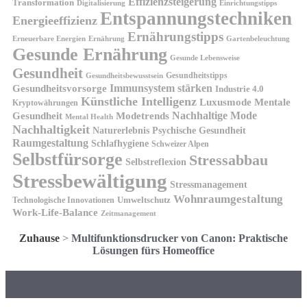
Effizienzsteigerung
Transformation
Digitalisierung
Einrichtungstipps
Entspannungstechniken
Energieeffizienz
Ernährungstipps
Erneuerbare Energien
Gartenbeleuchtung
Ernährung
Gesunde Ernährung
Gesunde Lebensweise
Gesundheit
Gesundheitstipps
Gesundheitsbewusstsein
Gesundheitsvorsorge
Immunsystem stärken
Industrie 4.0
Künstliche Intelligenz
Luxusmode
Mentale
Kryptowährungen
Nachhaltige Mode
Gesundheit
Modetrends
Mental Health
Nachhaltigkeit
Naturerlebnis
Psychische Gesundheit
Raumgestaltung
Schlafhygiene
Schweizer Alpen
Selbstfürsorge
Stressabbau
Selbstreflexion
Stressbewältigung
Stressmanagement
Wohnraumgestaltung
Umweltschutz
Technologische Innovationen
Work-Life-Balance
Zeitmanagement
Zuhause
>
Multifunktionsdrucker von Canon: Praktische
Lösungen fürs Homeoffice