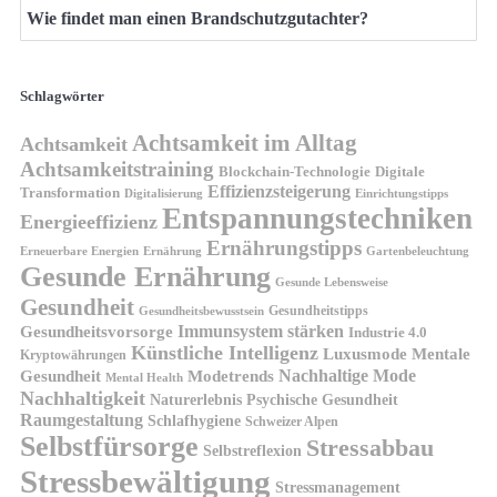
Wie findet man einen Brandschutzgutachter?
Schlagwörter
Achtsamkeit im Alltag
Achtsamkeit
Achtsamkeitstraining
Blockchain-Technologie
Digitale
Effizienzsteigerung
Transformation
Digitalisierung
Einrichtungstipps
Entspannungstechniken
Energieeffizienz
Ernährungstipps
Erneuerbare Energien
Gartenbeleuchtung
Ernährung
Gesunde Ernährung
Gesunde Lebensweise
Gesundheit
Gesundheitstipps
Gesundheitsbewusstsein
Gesundheitsvorsorge
Immunsystem stärken
Industrie 4.0
Künstliche Intelligenz
Luxusmode
Mentale
Kryptowährungen
Nachhaltige Mode
Gesundheit
Modetrends
Mental Health
Nachhaltigkeit
Naturerlebnis
Psychische Gesundheit
Raumgestaltung
Schlafhygiene
Schweizer Alpen
Selbstfürsorge
Stressabbau
Selbstreflexion
Stressbewältigung
Stressmanagement