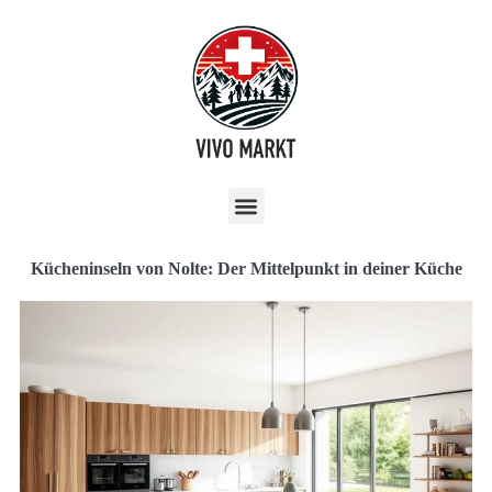
Kücheninseln von Nolte: Der Mittelpunkt in deiner Küche