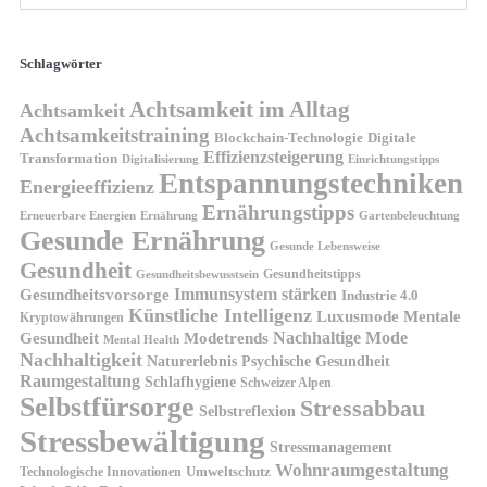
Schlagwörter
Achtsamkeit im Alltag
Achtsamkeit
Achtsamkeitstraining
Blockchain-Technologie
Digitale
Effizienzsteigerung
Transformation
Digitalisierung
Einrichtungstipps
Entspannungstechniken
Energieeffizienz
Ernährungstipps
Erneuerbare Energien
Gartenbeleuchtung
Ernährung
Gesunde Ernährung
Gesunde Lebensweise
Gesundheit
Gesundheitstipps
Gesundheitsbewusstsein
Gesundheitsvorsorge
Immunsystem stärken
Industrie 4.0
Künstliche Intelligenz
Luxusmode
Mentale
Kryptowährungen
Nachhaltige Mode
Gesundheit
Modetrends
Mental Health
Nachhaltigkeit
Naturerlebnis
Psychische Gesundheit
Raumgestaltung
Schlafhygiene
Schweizer Alpen
Selbstfürsorge
Stressabbau
Selbstreflexion
Stressbewältigung
Stressmanagement
Wohnraumgestaltung
Umweltschutz
Technologische Innovationen