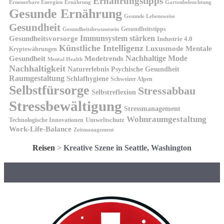
Ernährungstipps
Erneuerbare Energien
Gartenbeleuchtung
Ernährung
Gesunde Ernährung
Gesunde Lebensweise
Gesundheit
Gesundheitstipps
Gesundheitsbewusstsein
Gesundheitsvorsorge
Immunsystem stärken
Industrie 4.0
Künstliche Intelligenz
Luxusmode
Mentale
Kryptowährungen
Nachhaltige Mode
Gesundheit
Modetrends
Mental Health
Nachhaltigkeit
Naturerlebnis
Psychische Gesundheit
Raumgestaltung
Schlafhygiene
Schweizer Alpen
Selbstfürsorge
Stressabbau
Selbstreflexion
Stressbewältigung
Stressmanagement
Wohnraumgestaltung
Umweltschutz
Technologische Innovationen
Work-Life-Balance
Zeitmanagement
Reisen
>
Kreative Szene in Seattle, Washington