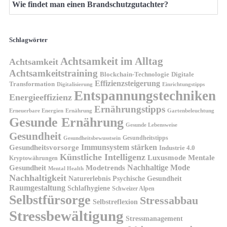
Wie findet man einen Brandschutzgutachter?
Schlagwörter
Achtsamkeit im Alltag
Achtsamkeit
Achtsamkeitstraining
Blockchain-Technologie
Digitale
Effizienzsteigerung
Transformation
Digitalisierung
Einrichtungstipps
Entspannungstechniken
Energieeffizienz
Ernährungstipps
Erneuerbare Energien
Gartenbeleuchtung
Ernährung
Gesunde Ernährung
Gesunde Lebensweise
Gesundheit
Gesundheitstipps
Gesundheitsbewusstsein
Gesundheitsvorsorge
Immunsystem stärken
Industrie 4.0
Künstliche Intelligenz
Luxusmode
Mentale
Kryptowährungen
Nachhaltige Mode
Gesundheit
Modetrends
Mental Health
Nachhaltigkeit
Naturerlebnis
Psychische Gesundheit
Raumgestaltung
Schlafhygiene
Schweizer Alpen
Selbstfürsorge
Stressabbau
Selbstreflexion
Stressbewältigung
Stressmanagement