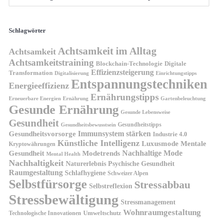
Schlagwörter
Achtsamkeit im Alltag
Achtsamkeit
Achtsamkeitstraining
Blockchain-Technologie
Digitale
Effizienzsteigerung
Transformation
Digitalisierung
Einrichtungstipps
Entspannungstechniken
Energieeffizienz
Ernährungstipps
Erneuerbare Energien
Gartenbeleuchtung
Ernährung
Gesunde Ernährung
Gesunde Lebensweise
Gesundheit
Gesundheitstipps
Gesundheitsbewusstsein
Gesundheitsvorsorge
Immunsystem stärken
Industrie 4.0
Künstliche Intelligenz
Luxusmode
Mentale
Kryptowährungen
Nachhaltige Mode
Gesundheit
Modetrends
Mental Health
Nachhaltigkeit
Naturerlebnis
Psychische Gesundheit
Raumgestaltung
Schlafhygiene
Schweizer Alpen
Selbstfürsorge
Stressabbau
Selbstreflexion
Stressbewältigung
Stressmanagement
Wohnraumgestaltung
Umweltschutz
Technologische Innovationen