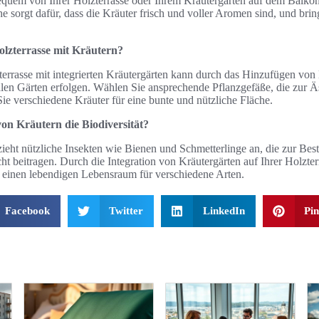
equem von Ihrer Holzterrasse oder Ihrem Kräutergarten auf dem Balkon
e sorgt dafür, dass die Kräuter frisch und voller Aromen sind, und bri
Holzterrasse mit Kräutern?
terrasse mit integrierten Kräutergärten kann durch das Hinzufügen vo
alen Gärten erfolgen. Wählen Sie ansprechende Pflanzgefäße, die zur Äs
ie verschiedene Kräuter für eine bunte und nützliche Fläche.
on Kräutern die Biodiversität?
ieht nützliche Insekten wie Bienen und Schmetterlinge an, die zur Be
 beitragen. Durch die Integration von Kräutergärten auf Ihrer Holzterr
n einen lebendigen Lebensraum für verschiedene Arten.
Facebook
Twitter
LinkedIn
Pin