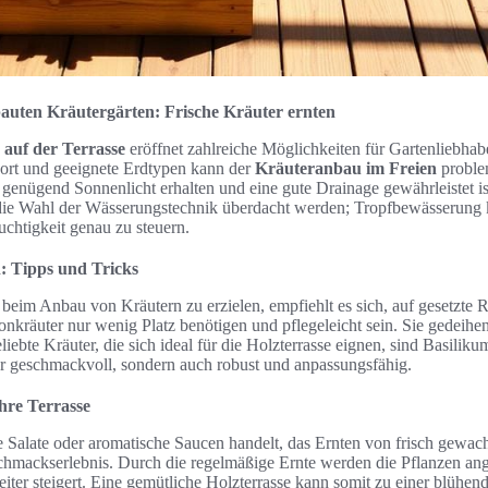
bauten Kräutergärten: Frische Kräuter ernten
 auf der Terrasse
eröffnet zahlreiche Möglichkeiten für Gartenliebhab
dort und geeignete Erdtypen kann der
Kräuteranbau im Freien
problem
n genügend Sonnenlicht erhalten und eine gute Drainage gewährleistet i
die Wahl der Wässerungstechnik überdacht werden; Tropfbewässerung 
euchtigkeit genau zu steuern.
: Tipps und Tricks
beim Anbau von Kräutern zu erzielen, empfiehlt es sich, auf gesetzte 
konkräuter nur wenig Platz benötigen und pflegeleicht sein. Sie gedeihe
iebte Kräuter, die sich ideal für die Holzterrasse eignen, sind Basiliku
ur geschmackvoll, sondern auch robust und anpassungsfähig.
hre Terrasse
he Salate oder aromatische Saucen handelt, das Ernten von frisch gewac
schmackserlebnis. Durch die regelmäßige Ernte werden die Pflanzen an
eiter steigert. Eine gemütliche Holzterrasse kann somit zu einer blühen