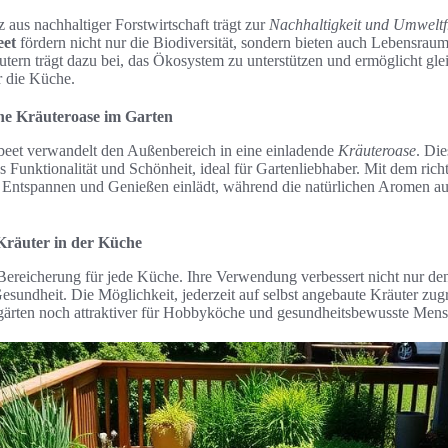
us nachhaltiger Forstwirtschaft trägt zur
Nachhaltigkeit und Umweltf
eet
fördern nicht nur die Biodiversität, sondern bieten auch Lebensraum 
ern trägt dazu bei, das Ökosystem zu unterstützen und ermöglicht glei
r die Küche.
ne Kräuteroase im Garten
beet verwandelt den Außenbereich in eine einladende
Kräuteroase
. Die
Funktionalität und Schönheit, ideal für Gartenliebhaber. Mit dem richt
m Entspannen und Genießen einlädt, während die natürlichen Aromen au
Kräuter in der Küche
 Bereicherung für jede Küche. Ihre Verwendung verbessert nicht nur 
Gesundheit. Die Möglichkeit, jederzeit auf selbst angebaute Kräuter zu
rgärten noch attraktiver für Hobbyköche und gesundheitsbewusste Men