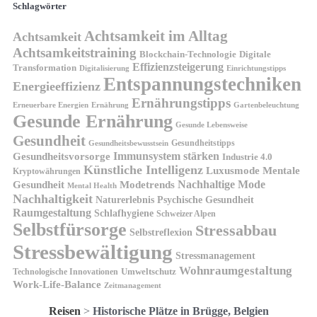
Schlagwörter
Achtsamkeit im Alltag
Achtsamkeit
Achtsamkeitstraining
Blockchain-Technologie
Digitale
Effizienzsteigerung
Transformation
Digitalisierung
Einrichtungstipps
Entspannungstechniken
Energieeffizienz
Ernährungstipps
Erneuerbare Energien
Gartenbeleuchtung
Ernährung
Gesunde Ernährung
Gesunde Lebensweise
Gesundheit
Gesundheitstipps
Gesundheitsbewusstsein
Gesundheitsvorsorge
Immunsystem stärken
Industrie 4.0
Künstliche Intelligenz
Luxusmode
Mentale
Kryptowährungen
Nachhaltige Mode
Gesundheit
Modetrends
Mental Health
Nachhaltigkeit
Naturerlebnis
Psychische Gesundheit
Raumgestaltung
Schlafhygiene
Schweizer Alpen
Selbstfürsorge
Stressabbau
Selbstreflexion
Stressbewältigung
Stressmanagement
Wohnraumgestaltung
Umweltschutz
Technologische Innovationen
Work-Life-Balance
Zeitmanagement
Reisen
>
Historische Plätze in Brügge, Belgien