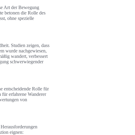
iese Art der Bewegung
te betonen die Rolle des
sst, ohne spezielle
eit. Studien zeigen, dass
dem wurde nachgewiesen,
mäßig wandert, verbessert
beugung schwerwiegender
ne entscheidende Rolle für
h für erfahrene Wanderer
ewertungen von
e Herausforderungen
ktion eignen: