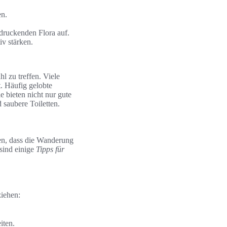
en.
druckenden Flora auf.
v stärken.
 zu treffen. Viele
. Häufig gelobte
 bieten nicht nur gute
saubere Toiletten.
en, dass die Wanderung
sind einige
Tipps für
ziehen:
iten.