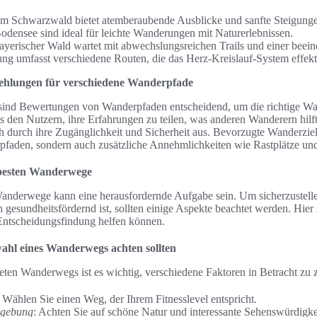
 Schwarzwald bietet atemberaubende Ausblicke und sanfte Steigung
densee sind ideal für leichte Wanderungen mit Naturerlebnissen.
yerischer Wald wartet mit abwechslungsreichen Trails und einer beein
g umfasst verschiedene Routen, die das Herz-Kreislauf-System effekti
hlungen für verschiedene Wanderpfade
sind Bewertungen von Wanderpfaden entscheidend, um die richtige Wahl
s den Nutzern, ihre Erfahrungen zu teilen, was anderen Wanderern hilft
durch ihre Zugänglichkeit und Sicherheit aus. Bevorzugte Wanderziele
aden, sondern auch zusätzliche Annehmlichkeiten wie Rastplätze und 
 besten Wanderwege
anderwege kann eine herausfordernde Aufgabe sein. Um sicherzustell
gesundheitsfördernd ist, sollten einige Aspekte beachtet werden. Hier 
r Entscheidungsfindung helfen können.
ahl eines Wanderwegs achten sollten
eten Wanderwegs ist es wichtig, verschiedene Faktoren in Betracht zu 
: Wählen Sie einen Weg, der Ihrem Fitnesslevel entspricht.
mgebung
: Achten Sie auf schöne Natur und interessante Sehenswürdigke