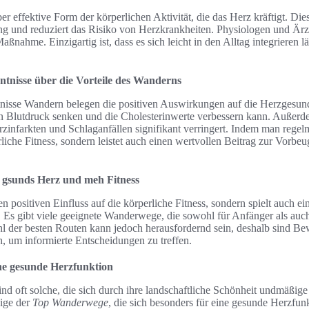
ber effektive Form der körperlichen Aktivität, die das Herz kräftigt. D
ng und reduziert das Risiko von Herzkrankheiten. Physiologen und Ärz
ßnahme. Einzigartig ist, dass es sich leicht in den Alltag integrieren lä
ntnisse über die Vorteile des Wanderns
nisse Wandern belegen die positiven Auswirkungen auf die Herzgesundh
 Blutdruck senken und die Cholesterinwerte verbessern kann. Außer
rzinfarkten und Schlaganfällen signifikant verringert. Indem man regel
rliche Fitness, sondern leistet auch einen wertvollen Beitrag zur Vor
 gsunds Herz und meh Fitness
n positiven Einfluss auf die körperliche Fitness, sondern spielt auch ei
 Es gibt viele geeignete Wanderwege, die sowohl für Anfänger als auc
hl der besten Routen kann jedoch herausfordernd sein, deshalb sind B
, um informierte Entscheidungen zu treffen.
e gesunde Herzfunktion
d oft solche, die sich durch ihre landschaftliche Schönheit undmäßig
nige der
Top Wanderwege
, die sich besonders für eine gesunde Herzfun