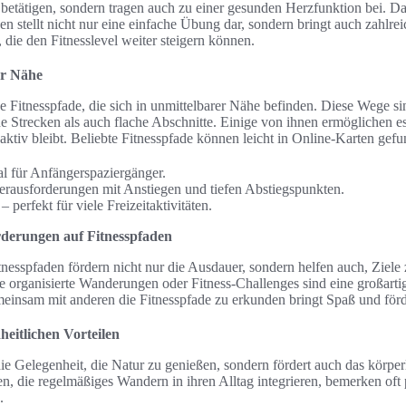
u betätigen, sondern tragen auch zu einer gesunden Herzfunktion bei. D
en stellt nicht nur eine einfache Übung dar, sondern bringt auch zahlr
, die den Fitnesslevel weiter steigern können.
er Nähe
e Fitnesspfade, die sich in unmittelbarer Nähe befinden. Diese Wege si
e Strecken als auch flache Abschnitte. Einige von ihnen ermöglichen es
aktiv bleibt. Beliebte Fitnesspfade können leicht in Online-Karten gef
l für Anfängerspaziergänger.
erausforderungen mit Anstiegen und tiefen Abstiegspunkten.
perfekt für viele Freizeitaktivitäten.
derungen auf Fitnesspfaden
nesspfaden fördern nicht nur die Ausdauer, sondern helfen auch, Ziele 
ie organisierte Wanderungen oder Fitness-Challenges sind eine großarti
einsam mit anderen die Fitnesspfade zu erkunden bringt Spaß und förder
eitlichen Vorteilen
die Gelegenheit, die Natur zu genießen, sondern fördert auch das körpe
en, die regelmäßiges Wandern in ihren Alltag integrieren, bemerken oft
.