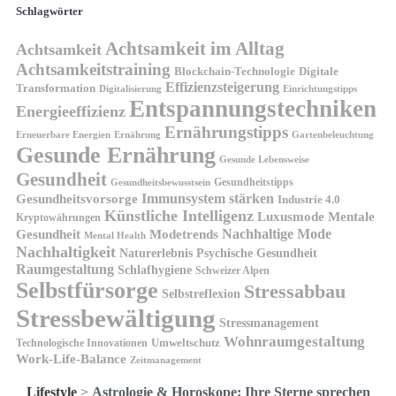
Schlagwörter
Achtsamkeit im Alltag
Achtsamkeit
Achtsamkeitstraining
Blockchain-Technologie
Digitale
Effizienzsteigerung
Transformation
Digitalisierung
Einrichtungstipps
Entspannungstechniken
Energieeffizienz
Ernährungstipps
Erneuerbare Energien
Gartenbeleuchtung
Ernährung
Gesunde Ernährung
Gesunde Lebensweise
Gesundheit
Gesundheitstipps
Gesundheitsbewusstsein
Gesundheitsvorsorge
Immunsystem stärken
Industrie 4.0
Künstliche Intelligenz
Luxusmode
Mentale
Kryptowährungen
Nachhaltige Mode
Gesundheit
Modetrends
Mental Health
Nachhaltigkeit
Naturerlebnis
Psychische Gesundheit
Raumgestaltung
Schlafhygiene
Schweizer Alpen
Selbstfürsorge
Stressabbau
Selbstreflexion
Stressbewältigung
Stressmanagement
Wohnraumgestaltung
Umweltschutz
Technologische Innovationen
Work-Life-Balance
Zeitmanagement
Lifestyle
>
Astrologie & Horoskope: Ihre Sterne sprechen