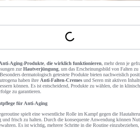
Anti-Aging-Produkte
,
die wirklich funktionieren
, mehr denn je gef
ösungen zur
Hautverjüngung
, um das Erscheinungsbild von Falten zu
 Besonders dermatologisch getestete Produkte bieten nachweislich posi
utrogena haben ihre
Anti-Falten-Cremes
und Seren mit aktiven Inhalts
essern können. Es ist entscheidend, Produkte zu wählen, die in klinisch
folge zu garantieren.
tpflege für Anti-Aging
geroutine spielt eine wesentliche Rolle im Kampf gegen die Hautalteru
ig und frisch zu halten. Durch die konsequente Anwendung können Nutze
ewahren. Es ist wichtig, mehrere Schritte in die Routine einzubeziehen