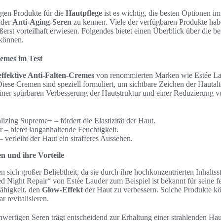
igen Produkte für die
Hautpflege
ist es wichtig, die besten Optionen im
 der
Anti-Aging-Seren
zu kennen. Viele der verfügbaren Produkte habe
rst vorteilhaft erwiesen. Folgendes bietet einen Überblick über die be
können.
remes im Test
effektive Anti-Falten-Cremes
von renommierten Marken wie Estée La
iese Cremen sind speziell formuliert, um sichtbare Zeichen der Hautalt
einer spürbaren Verbesserung der Hautstruktur und einer Reduzierung v
izing Supreme+ – fördert die Elastizität der Haut.
 – bietet langanhaltende Feuchtigkeit.
verleiht der Haut ein strafferes Aussehen.
n und ihre Vorteile
n sich großer Beliebtheit, da sie durch ihre hochkonzentrierten Inhaltsst
 Night Repair“ von Estée Lauder zum Beispiel ist bekannt für seine f
ähigkeit, den
Glow-Effekt
der Haut zu verbessern. Solche Produkte kö
r revitalisieren.
rtigen Seren trägt entscheidend zur Erhaltung einer strahlenden Hau