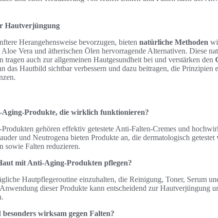
ur Hautverjüngung
sanftere Herangehensweise bevorzugen, bieten
natürliche Methoden
wi
Aloe Vera und ätherischen Ölen hervorragende Alternativen. Diese natü
rn tragen auch zur allgemeinen Hautgesundheit bei und verstärken den
das Hautbild sichtbar verbessern und dazu beitragen, die Prinzipien 
nzen.
i-Aging-Produkte, die wirklich funktionieren?
-Produkten gehören effektiv getestete Anti-Falten-Cremes und hochwi
auder und Neutrogena bieten Produkte an, die dermatologisch getestet
n sowie Falten reduzieren.
e Haut mit Anti-Aging-Produkten pflegen?
ägliche Hautpflegeroutine einzuhalten, die Reinigung, Toner, Serum u
 Anwendung dieser Produkte kann entscheidend zur Hautverjüngung un
n.
nd besonders wirksam gegen Falten?