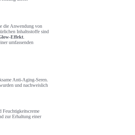
e die Anwendung von
rlichen Inhaltsstoffe sind
Glow-Effekt
.
einer umfassenden
rksame Anti-Aging-Seren.
 wurden und nachweislich
nd Feuchtigkeitscreme
d zur Erhaltung einer