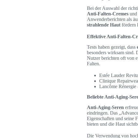
Bei der Auswahl der richt
Anti-Falten-Cremes
und
Anwenderberichten als äuße
strahlende Haut
fördern 
Effektive Anti-Falten-C
Tests haben gezeigt, dass
besonders wirksam sind. D
Nutzer berichten oft von 
Falten.
Estée Lauder Revital
Clinique Repairwear
Lancôme Rénergie – 
Beliebte Anti-Aging-Sere
Anti-Aging-Seren
erfreue
eindringen. Das „Advanced
Eigenschaften und seine F
bieten und die Haut sichtba
Die Verwendung von hochwe