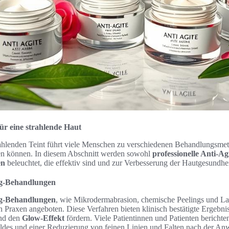
r eine strahlende Haut
ahlenden Teint führt viele Menschen zu verschiedenen Behandlungsmet
en können. In diesem Abschnitt werden sowohl
professionelle Anti-
en
beleuchtet, die effektiv sind und zur Verbesserung der Hautgesundhei
ing-Behandlungen
ing-Behandlungen
, wie Mikrodermabrasion, chemische Peelings und La
 Praxen angeboten. Diese Verfahren bieten klinisch bestätigte Ergebnis
und den
Glow-Effekt
fördern. Viele Patientinnen und Patienten berichte
ildes und einer Reduzierung von feinen Linien und Falten nach der An