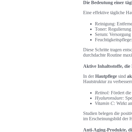
Die Bedeutung einer täg
Eine effektive tägliche Ha
Reinigung: Entfer
Toner: Regulierung
Serum: Versorgung m
Feuchtigkeitspflege
Diese Schritte tragen ent
durchdachte Routine maxim
Aktive Inhaltsstoffe, die
In der
Hautpflege
sind
ak
Hautstruktur zu verbessern
Retinol:
Fördert die 
Hyaluronsäure:
Spen
Vitamin C:
Wirkt an
Studien belegen die posit
im Erscheinungsbild der H
Anti-Aging-Produkte, di