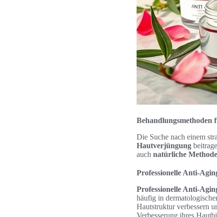
Behandlungsmethoden fü
Die Suche nach einem str
Hautverjüngung
beitrag
auch
natürliche Method
Professionelle Anti-Ag
Professionelle Anti-Ag
häufig in dermatologischen
Hautstruktur verbessern 
Verbesserung ihres Hautb