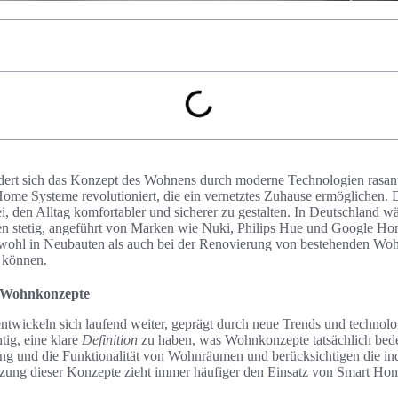
ändert sich das Konzept des Wohnens durch moderne Technologien ras
e Systeme revolutioniert, die ein vernetztes Zuhause ermöglichen. Di
i, den Alltag komfortabler und sicherer zu gestalten. In Deutschland w
en stetig, angeführt von Marken wie Nuki, Philips Hue und Google H
sowohl in Neubauten als auch bei der Renovierung von bestehenden W
 können.
 Wohnkonzepte
wickeln sich laufend weiter, geprägt durch neue Trends und technolo
tig, eine klare
Definition
zu haben, was Wohnkonzepte tatsächlich bede
ung und die Funktionalität von Wohnräumen und berücksichtigen die in
ung dieser Konzepte zieht immer häufiger den Einsatz von Smart Ho