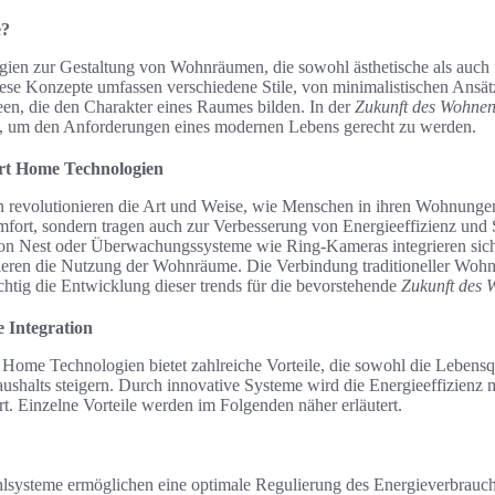
e?
gien zur Gestaltung von Wohnräumen, die sowohl ästhetische als auch 
ese Konzepte umfassen verschiedene Stile, von minimalistischen Ansät
een, die den Charakter eines Raumes bilden. In der
Zukunft des Wohnen
 um den Anforderungen eines modernen Lebens gerecht zu werden.
rt Home Technologien
revolutionieren die Art und Weise, wie Menschen in ihren Wohnungen 
mfort, sondern tragen auch zur Verbesserung von Energieeffizienz und S
 von Nest oder Überwachungssysteme wie Ring-Kameras integrieren sic
ren die Nutzung der Wohnräume. Die Verbindung traditioneller Wohni
chtig die Entwicklung dieser trends für die bevorstehende
Zukunft des 
 Integration
 Home Technologien bietet zahlreiche Vorteile, die sowohl die Lebensqu
Haushalts steigern. Durch innovative Systeme wird die Energieeffizienz
rt. Einzelne Vorteile werden im Folgenden näher erläutert.
hlsysteme ermöglichen eine optimale Regulierung des Energieverbrauch