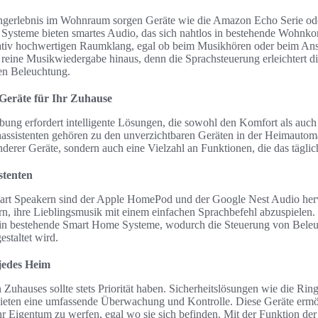
ngerlebnis im Wohnraum sorgen Geräte wie die Amazon Echo Serie ode
 Systeme bieten smartes Audio, das sich nahtlos in bestehende Wohnkonz
tativ hochwertigen Raumklang, egal ob beim Musikhören oder beim A
 reine Musikwiedergabe hinaus, denn die Sprachsteuerung erleichtert 
ten Beleuchtung.
Geräte für Ihr Zuhause
g erfordert intelligente Lösungen, die sowohl den Komfort als auch 
ssistenten gehören zu den unverzichtbaren Geräten in der Heimautomat
derer Geräte, sondern auch eine Vielzahl an Funktionen, die das täglic
stenten
mart Speakern sind der Apple HomePod und der Google Nest Audio her
n, ihre Lieblingsmusik mit einem einfachen Sprachbefehl abzuspielen. Z
s in bestehende Smart Home Systeme, wodurch die Steuerung von Bele
estaltet wird.
 jedes Heim
 Zuhauses sollte stets Priorität haben. Sicherheitslösungen wie die Ri
bieten eine umfassende Überwachung und Kontrolle. Diese Geräte ermö
 ihr Eigentum zu werfen, egal wo sie sich befinden. Mit der Funktion 