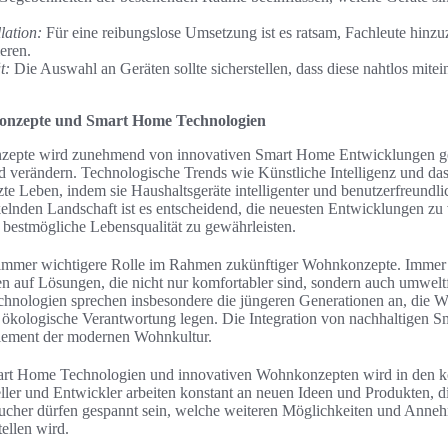
lation:
Für eine reibungslose Umsetzung ist es ratsam, Fachleute hinzu
eren.
t:
Die Auswahl an Geräten sollte sicherstellen, dass diese nahtlos mit
onzepte und Smart Home Technologien
epte wird zunehmend von innovativen Smart Home Entwicklungen gep
verändern. Technologische Trends wie Künstliche Intelligenz und das
zte Leben, indem sie Haushaltsgeräte intelligenter und benutzerfreundlic
kelnden Landschaft ist es entscheidend, die neuesten Entwicklungen zu
bestmögliche Lebensqualität zu gewährleisten.
ne immer wichtigere Rolle im Rahmen zukünftiger Wohnkonzepte. Imme
en auf Lösungen, die nicht nur komfortabler sind, sondern auch umwelt
chnologien sprechen insbesondere die jüngeren Generationen an, die W
ökologische Verantwortung legen. Die Integration von nachhaltigen 
Element der modernen Wohnkultur.
rt Home Technologien und innovativen Wohnkonzepten wird in den 
ller und Entwickler arbeiten konstant an neuen Ideen und Produkten, d
ucher dürfen gespannt sein, welche weiteren Möglichkeiten und Anneh
ellen wird.