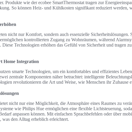
. Produkte wie der ecobee SmartThermostat tragen zur Energieeinspar
enkung. So können Heiz- und Kühlkosten signifikant reduziert werden
 erhöhen
en nicht nur Komfort, sondern auch essenzielle Sicherheitslösungen. 
ermöglichen kontrollierten Zugang zu Wohnräumen, während Alarms
n. Diese Technologien erhöhen das Gefühl von Sicherheit und tragen zu 
t Home Integration
zen smarte Technologien, um ein komfortables und effizientes Leben
wei zentrale Komponenten näher betrachtet: intelligente Beleuchtungs
ogien revolutionieren die Art und Weise, wie Menschen ihr Zuhause e
gslösungen
bietet nicht nur eine Möglichkeit, die Atmosphäre eines Raumes zu verä
Systeme wie Philips Hue ermöglichen eine flexible Lichtsteuerung, soda
edarf anpassen können. Mit einfachen Sprachbefehlen oder über mobil
was den Alltag erheblich erleichtert.