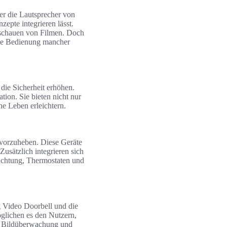
r die Lautsprecher von
epte integrieren lässt.
nschauen von Filmen. Doch
die Bedienung mancher
die Sicherheit erhöhen.
ion. Sie bieten nicht nur
he Leben erleichtern.
vorzuheben. Diese Geräte
usätzlich integrieren sich
uchtung, Thermostaten und
ng Video Doorbell und die
glichen es den Nutzern,
der Bildüberwachung und