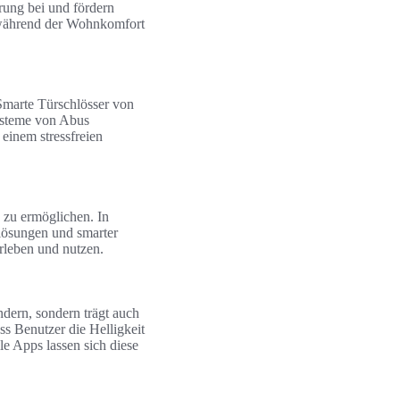
ung bei und fördern
, während der Wohnkomfort
Smarte Türschlösser von
ysteme von Abus
einem stressfreien
 zu ermöglichen. In
lösungen und smarter
rleben und nutzen.
ndern, sondern trägt auch
ss Benutzer die Helligkeit
e Apps lassen sich diese