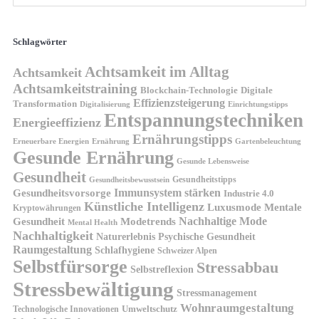
Schlagwörter
Achtsamkeit im Alltag
Achtsamkeit
Achtsamkeitstraining
Blockchain-Technologie
Digitale
Effizienzsteigerung
Transformation
Digitalisierung
Einrichtungstipps
Entspannungstechniken
Energieeffizienz
Ernährungstipps
Erneuerbare Energien
Gartenbeleuchtung
Ernährung
Gesunde Ernährung
Gesunde Lebensweise
Gesundheit
Gesundheitstipps
Gesundheitsbewusstsein
Gesundheitsvorsorge
Immunsystem stärken
Industrie 4.0
Künstliche Intelligenz
Luxusmode
Mentale
Kryptowährungen
Nachhaltige Mode
Gesundheit
Modetrends
Mental Health
Nachhaltigkeit
Naturerlebnis
Psychische Gesundheit
Raumgestaltung
Schlafhygiene
Schweizer Alpen
Selbstfürsorge
Stressabbau
Selbstreflexion
Stressbewältigung
Stressmanagement
Wohnraumgestaltung
Umweltschutz
Technologische Innovationen