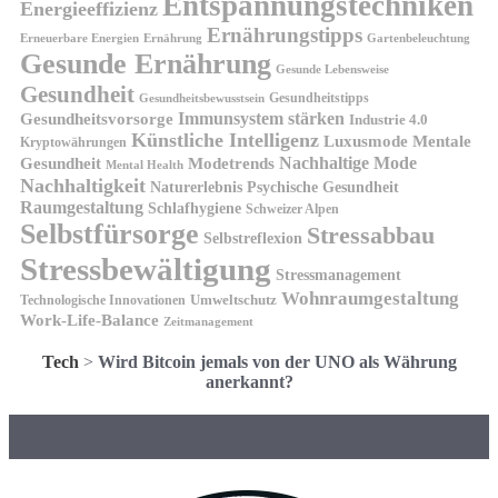
Entspannungstechniken
Energieeffizienz
Ernährungstipps
Erneuerbare Energien
Gartenbeleuchtung
Ernährung
Gesunde Ernährung
Gesunde Lebensweise
Gesundheit
Gesundheitstipps
Gesundheitsbewusstsein
Gesundheitsvorsorge
Immunsystem stärken
Industrie 4.0
Künstliche Intelligenz
Luxusmode
Mentale
Kryptowährungen
Nachhaltige Mode
Gesundheit
Modetrends
Mental Health
Nachhaltigkeit
Naturerlebnis
Psychische Gesundheit
Raumgestaltung
Schlafhygiene
Schweizer Alpen
Selbstfürsorge
Stressabbau
Selbstreflexion
Stressbewältigung
Stressmanagement
Wohnraumgestaltung
Umweltschutz
Technologische Innovationen
Work-Life-Balance
Zeitmanagement
Tech
>
Wird Bitcoin jemals von der UNO als Währung
anerkannt?