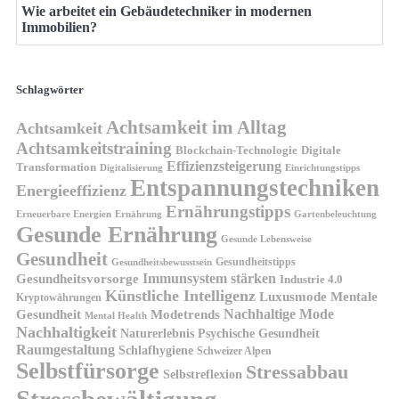
Wie arbeitet ein Gebäudetechniker in modernen
Immobilien?
Schlagwörter
Achtsamkeit im Alltag
Achtsamkeit
Achtsamkeitstraining
Blockchain-Technologie
Digitale
Effizienzsteigerung
Transformation
Digitalisierung
Einrichtungstipps
Entspannungstechniken
Energieeffizienz
Ernährungstipps
Erneuerbare Energien
Gartenbeleuchtung
Ernährung
Gesunde Ernährung
Gesunde Lebensweise
Gesundheit
Gesundheitstipps
Gesundheitsbewusstsein
Gesundheitsvorsorge
Immunsystem stärken
Industrie 4.0
Künstliche Intelligenz
Luxusmode
Mentale
Kryptowährungen
Nachhaltige Mode
Gesundheit
Modetrends
Mental Health
Nachhaltigkeit
Naturerlebnis
Psychische Gesundheit
Raumgestaltung
Schlafhygiene
Schweizer Alpen
Selbstfürsorge
Stressabbau
Selbstreflexion