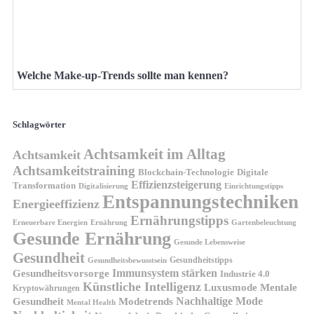
Welche Make-up-Trends sollte man kennen?
Schlagwörter
Achtsamkeit im Alltag
Achtsamkeit
Achtsamkeitstraining
Blockchain-Technologie
Digitale
Effizienzsteigerung
Transformation
Digitalisierung
Einrichtungstipps
Entspannungstechniken
Energieeffizienz
Ernährungstipps
Erneuerbare Energien
Gartenbeleuchtung
Ernährung
Gesunde Ernährung
Gesunde Lebensweise
Gesundheit
Gesundheitstipps
Gesundheitsbewusstsein
Gesundheitsvorsorge
Immunsystem stärken
Industrie 4.0
Künstliche Intelligenz
Luxusmode
Mentale
Kryptowährungen
Nachhaltige Mode
Gesundheit
Modetrends
Mental Health