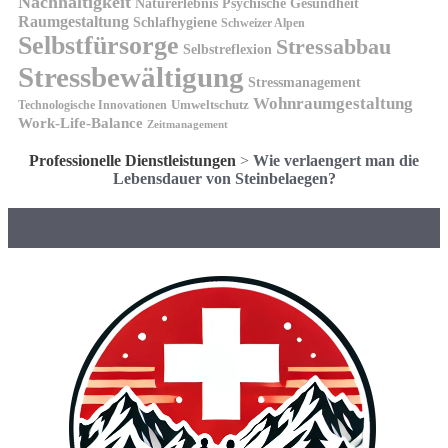
Nachhaltigkeit
Naturerlebnis
Psychische Gesundheit
Raumgestaltung
Schlafhygiene
Schweizer Alpen
Selbstfürsorge
Stressabbau
Selbstreflexion
Stressbewältigung
Stressmanagement
Wohnraumgestaltung
Umweltschutz
Technologische Innovationen
Work-Life-Balance
Zeitmanagement
Professionelle Dienstleistungen
>
Wie verlaengert man die
Lebensdauer von Steinbelaegen?