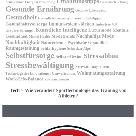
Ernährungstipps
Erneuerbare Energien
Gartenbeleuchtung
Ernährung
Gesunde Ernährung
Gesunde Lebensweise
Gesundheit
Gesundheitstipps
Gesundheitsbewusstsein
Gesundheitsvorsorge
Immunsystem stärken
Industrie 4.0
Künstliche Intelligenz
Luxusmode
Mentale
Kryptowährungen
Nachhaltige Mode
Gesundheit
Modetrends
Mental Health
Nachhaltigkeit
Naturerlebnis
Psychische Gesundheit
Raumgestaltung
Schlafhygiene
Schweizer Alpen
Selbstfürsorge
Stressabbau
Selbstreflexion
Stressbewältigung
Stressmanagement
Wohnraumgestaltung
Umweltschutz
Technologische Innovationen
Work-Life-Balance
Zeitmanagement
Tech
>
Wie verändert Sporttechnologie das Training von
Athleten?