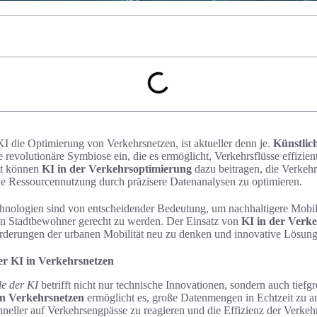
KI die Optimierung von Verkehrsnetzen, ist aktueller denn je.
Künstlich
 revolutionäre Symbiose ein, die es ermöglicht, Verkehrsflüsse effizien
tt können
KI in der Verkehrsoptimierung
dazu beitragen, die Verkehr
ie Ressourcennutzung durch präzisere Datenanalysen zu optimieren.
echnologien sind von entscheidender Bedeutung, um nachhaltigere Mobil
n Stadtbewohner gerecht zu werden. Der Einsatz von
KI in der Verk
orderungen der urbanen Mobilität neu zu denken und innovative Lösung
der KI in Verkehrsnetzen
le der KI
betrifft nicht nur technische Innovationen, sondern auch tief
in Verkehrsnetzen
ermöglicht es, große Datenmengen in Echtzeit zu an
hneller auf Verkehrsengpässe zu reagieren und die Effizienz der Verkeh