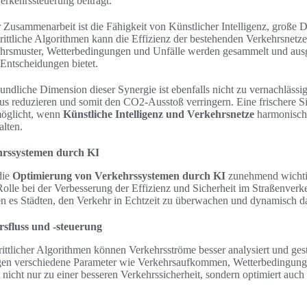
erkehrssteuerung beiträgt.
ser Zusammenarbeit ist die Fähigkeit von Künstlicher Intelligenz, groß
rittliche Algorithmen kann die Effizienz der bestehenden Verkehrsnetze 
hrsmuster, Wetterbedingungen und Unfälle werden gesammelt und ausg
 Entscheidungen bietet.
ndliche Dimension dieser Synergie ist ebenfalls nicht zu vernachlässige
s reduzieren und somit den CO2-Ausstoß verringern. Eine frischere Si
möglicht, wenn
Künstliche Intelligenz und Verkehrsnetze
harmonisch
alten.
hrssystemen durch KI
die
Optimierung von Verkehrssystemen durch KI
zunehmend wichtig
Rolle bei der Verbesserung der Effizienz und Sicherheit im Straßenverk
 es Städten, den Verkehr in Echtzeit zu überwachen und dynamisch da
sfluss und -steuerung
rittlicher Algorithmen können Verkehrsströme besser analysiert und ges
gen verschiedene Parameter wie Verkehrsaufkommen, Wetterbedingung
nicht nur zu einer besseren Verkehrssicherheit, sondern optimiert auch