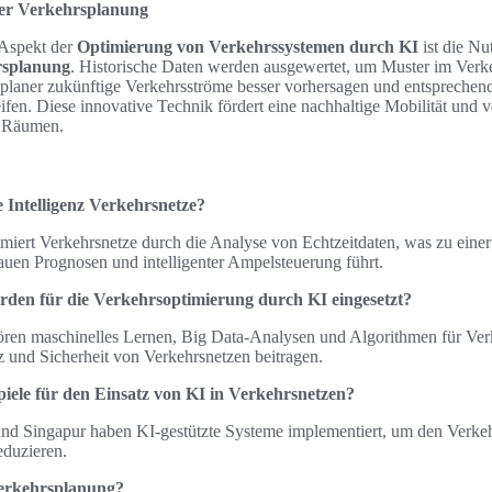
 der Verkehrsplanung
 Aspekt der
Optimierung von Verkehrssystemen durch KI
ist die N
rsplanung
. Historische Daten werden ausgewertet, um Muster im Verk
laner zukünftige Verkehrsströme besser vorhersagen und entspreche
fen. Diese innovative Technik fördert eine nachhaltige Mobilität und v
n Räumen.
e Intelligenz Verkehrsnetze?
imiert Verkehrsnetze durch die Analyse von Echtzeitdaten, was zu einer
auen Prognosen und intelligenter Ampelsteuerung führt.
den für die Verkehrsoptimierung durch KI eingesetzt?
ren maschinelles Lernen, Big Data-Analysen und Algorithmen für Verke
z und Sicherheit von Verkehrsnetzen beitragen.
spiele für den Einsatz von KI in Verkehrsnetzen?
und Singapur haben KI-gestützte Systeme implementiert, um den Verkeh
eduzieren.
Verkehrsplanung?