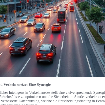
und Verkehrsnetze: Eine Synergie
icher Intelligenz in Verkehrsnetze stellt eine vielversprechende Synerg
Verkehrsflüsse zu optimieren und die Sicherheit im Straßenverkehr zu e
ne verbesserte Datennutzung, welche die Entscheidungsfindung in Echtze