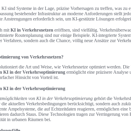
 KI sind Systeme in der Lage, präzise Vorhersagen zu treffen, was zu 
assung bestehender Infrastruktur an moderne Anforderungen stellt jed
te Anstrengungen erforderlich sein, um KI-gestützte Lösungen erfolgrei
ch mit
KI in Verkehrsnetzen
eröffnen, sind vielfältig. Verkehrsüberwac
mierte Routenplanung sind nur einige Beispiele. KI-integrierte System
er Verfahren, sondern auch die Chance, völlig neue Ansätze zur Verkeh
ptimierung von Verkehrsnetzen?
olutioniert die Art und Weise, wie Verkehrsnetze optimiert werden. Die 
n KI in der Verkehrsoptimierung
ermöglicht eine präzisere Analyse
facher Hinsicht von Vorteil ist.
n KI in der Verkehrsoptimierung
zmöglichkeiten von KI in der Verkehrsoptimierung
gehört die Verkehrsf
 die aktuellen Verkehrsbedingungen berücksichtigt, sondern auch zuk
gente Ampelsysteme, die auf Echtzeitdaten reagieren, ermöglichen eine 
ieren dadurch Staus. Diese Technologien tragen zur Verringerung von
ität in urbanen Räumen bei.
dungsfälle