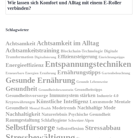
Wie lassen sich Komfort und Alltag mit einem E-Roller
verbinden?
Schlagwörter
Achtsamkeit im Alltag
Achtsamkeit
Achtsamkeitstraining
Blockchain-Technologie
Digitale
Effizienzsteigerung
Transformation
Digitalisierung
Einrichtungstipps
Entspannungstechniken
Energieeffizienz
Ernährungstipps
Erneuerbare Energien
Gartenbeleuchtung
Ernährung
Gesunde Ernährung
Gesunde Lebensweise
Gesundheit
Gesundheitstipps
Gesundheitsbewusstsein
Gesundheitsvorsorge
Immunsystem stärken
Industrie 4.0
Künstliche Intelligenz
Luxusmode
Mentale
Kryptowährungen
Nachhaltige Mode
Gesundheit
Modetrends
Mental Health
Nachhaltigkeit
Naturerlebnis
Psychische Gesundheit
Raumgestaltung
Schlafhygiene
Schweizer Alpen
Selbstfürsorge
Stressabbau
Selbstreflexion
Stressbewältigung