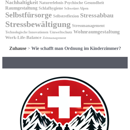
Nachhaltigkeit
Naturerlebnis
Psychische Gesundheit
Raumgestaltung
Schlafhygiene
Schweizer Alpen
Selbstfürsorge
Stressabbau
Selbstreflexion
Stressbewältigung
Stressmanagement
Wohnraumgestaltung
Umweltschutz
Technologische Innovationen
Work-Life-Balance
Zeitmanagement
Zuhause
>
Wie schafft man Ordnung im Kinderzimmer?