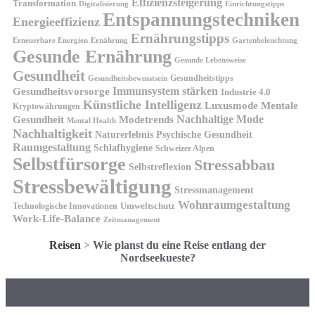
Effizienzsteigerung
Transformation
Digitalisierung
Einrichtungstipps
Entspannungstechniken
Energieeffizienz
Ernährungstipps
Erneuerbare Energien
Gartenbeleuchtung
Ernährung
Gesunde Ernährung
Gesunde Lebensweise
Gesundheit
Gesundheitstipps
Gesundheitsbewusstsein
Gesundheitsvorsorge
Immunsystem stärken
Industrie 4.0
Künstliche Intelligenz
Luxusmode
Mentale
Kryptowährungen
Nachhaltige Mode
Gesundheit
Modetrends
Mental Health
Nachhaltigkeit
Naturerlebnis
Psychische Gesundheit
Raumgestaltung
Schlafhygiene
Schweizer Alpen
Selbstfürsorge
Stressabbau
Selbstreflexion
Stressbewältigung
Stressmanagement
Wohnraumgestaltung
Umweltschutz
Technologische Innovationen
Work-Life-Balance
Zeitmanagement
Reisen
>
Wie planst du eine Reise entlang der
Nordseekueste?