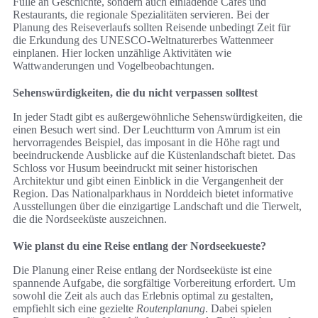
Fülle an Geschichte, sondern auch einladende Cafés und
Restaurants, die regionale Spezialitäten servieren. Bei der
Planung des Reiseverlaufs sollten Reisende unbedingt Zeit für
die Erkundung des UNESCO-Weltnaturerbes Wattenmeer
einplanen. Hier locken unzählige Aktivitäten wie
Wattwanderungen und Vogelbeobachtungen.
Sehenswürdigkeiten, die du nicht verpassen solltest
In jeder Stadt gibt es außergewöhnliche Sehenswürdigkeiten, die
einen Besuch wert sind. Der Leuchtturm von Amrum ist ein
hervorragendes Beispiel, das imposant in die Höhe ragt und
beeindruckende Ausblicke auf die Küstenlandschaft bietet. Das
Schloss vor Husum beeindruckt mit seiner historischen
Architektur und gibt einen Einblick in die Vergangenheit der
Region. Das Nationalparkhaus in Norddeich bietet informative
Ausstellungen über die einzigartige Landschaft und die Tierwelt,
die die Nordseeküste auszeichnen.
Wie planst du eine Reise entlang der Nordseekueste?
Die Planung einer Reise entlang der Nordseeküste ist eine
spannende Aufgabe, die sorgfältige Vorbereitung erfordert. Um
sowohl die Zeit als auch das Erlebnis optimal zu gestalten,
empfiehlt sich eine gezielte
Routenplanung
. Dabei spielen