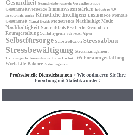
Gesundheit
Gesundheitstipps
Gesundheitsbewusstsein
Gesundheitsvorsorge
Immunsystem stärken
Industrie 4.0
Künstliche Intelligenz
Luxusmode
Mentale
Kryptowährungen
Nachhaltige Mode
Gesundheit
Modetrends
Mental Health
Nachhaltigkeit
Naturerlebnis
Psychische Gesundheit
Raumgestaltung
Schlafhygiene
Schweizer Alpen
Selbstfürsorge
Stressabbau
Selbstreflexion
Stressbewältigung
Stressmanagement
Wohnraumgestaltung
Umweltschutz
Technologische Innovationen
Work-Life-Balance
Zeitmanagement
Professionelle Dienstleistungen
>
Wie optimieren Sie Ihre
Forschung mit Statistikwunder?