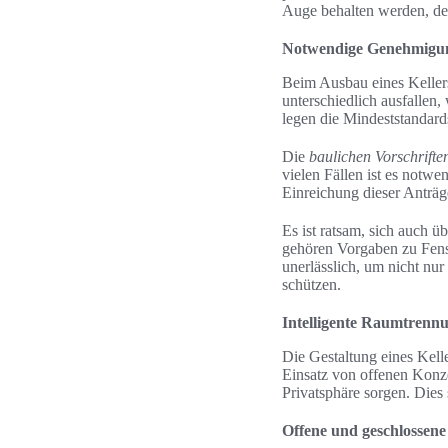
Auge behalten werden, den
Notwendige Genehmigun
Beim Ausbau eines Keller
unterschiedlich ausfallen,
legen die Mindeststandards
Die
baulichen Vorschrifte
vielen Fällen ist es notw
Einreichung dieser Anträ
Es ist ratsam, sich auch ü
gehören Vorgaben zu Fens
unerlässlich, um nicht nu
schützen.
Intelligente Raumtrennu
Die Gestaltung eines Kel
Einsatz von offenen Konze
Privatsphäre sorgen. Die
Offene und geschlossen