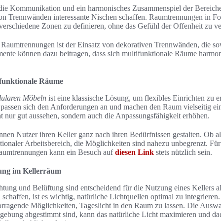
die Kommunikation und ein harmonisches Zusammenspiel der Bereiche 
von Trennwänden interessante Nischen schaffen. Raumtrennungen in F
verschiedene Zonen zu definieren, ohne das Gefühl der Offenheit zu ver
ür Raumtrennungen ist der Einsatz von dekorativen Trennwänden, die so
emente können dazu beitragen, dass sich multifunktionale Räume harmon
ifunktionale Räume
ularen Möbeln
ist eine klassische Lösung, um flexibles Einrichten zu
assen sich den Anforderungen an und machen den Raum vielseitig einse
t nur gut aussehen, sondern auch die Anpassungsfähigkeit erhöhen.
nnen Nutzer ihren Keller ganz nach ihren Bedürfnissen gestalten. Ob al
tionaler Arbeitsbereich, die Möglichkeiten sind nahezu unbegrenzt. Für
aumtrennungen kann ein Besuch auf
diesen Link
stets nützlich sein.
ung im Kellerräum
tung und Belüftung sind entscheidend für die Nutzung eines Kellers
chaffen, ist es wichtig, natürliche Lichtquellen optimal zu integriere
orragende Möglichkeiten, Tageslicht in den Raum zu lassen. Die Auswah
gebung abgestimmt sind, kann das natürliche Licht maximieren und da