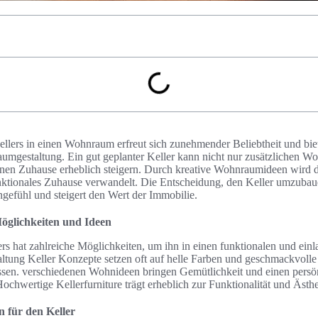
ers in einen Wohnraum erfreut sich zunehmender Beliebtheit und biete
umgestaltung. Ein gut geplanter Keller kann nicht nur zusätzlichen W
nen Zuhause erheblich steigern. Durch kreative Wohnraumideen wird d
nktionales Zuhause verwandelt. Die Entscheidung, den Keller umzubaue
gefühl und steigert den Wert der Immobilie.
öglichkeiten und Ideen
ers hat zahlreiche Möglichkeiten, um ihn in einen funktionalen und e
ltung Keller Konzepte setzen oft auf helle Farben und geschmackvoll
assen. verschiedenen Wohnideen bringen Gemütlichkeit und einen persö
ochwertige Kellerfurniture trägt erheblich zur Funktionalität und Ästhet
n für den Keller