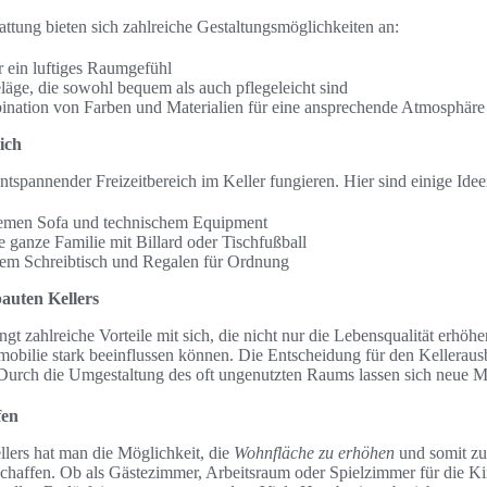
attung bieten sich zahlreiche Gestaltungsmöglichkeiten an:
 ein luftiges Raumgefühl
läge, die sowohl bequem als auch pflegeleicht sind
ation von Farben und Materialien für eine ansprechende Atmosphäre
ich
ntspannender Freizeitbereich im Keller fungieren. Hier sind einige Ide
emen Sofa und technischem Equipment
e ganze Familie mit Billard oder Tischfußball
nem Schreibtisch und Regalen für Ordnung
bauten Kellers
ngt zahlreiche Vorteile mit sich, die nicht nur die Lebensqualität erhöh
mmobilie stark beeinflussen können. Die Entscheidung für den Kelleraus
. Durch die Umgestaltung des oft ungenutzten Raums lassen sich neue M
fen
lers hat man die Möglichkeit, die
Wohnfläche zu erhöhen
und somit zu
haffen. Ob als Gästezimmer, Arbeitsraum oder Spielzimmer für die Kind