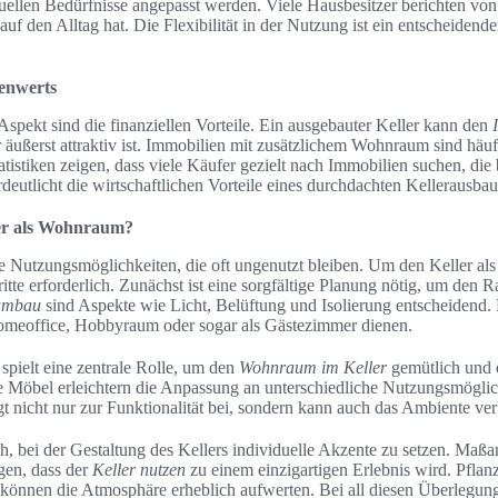
duellen Bedürfnisse angepasst werden. Viele Hausbesitzer berichten von
auf den Alltag hat. Die Flexibilität in der Nutzung ist ein entscheidende
ienwerts
Aspekt sind die finanziellen Vorteile. Ein ausgebauter Keller kann den
 äußerst attraktiv ist. Immobilien mit zusätzlichem Wohnraum sind häuf
atistiken zeigen, dass viele Käufer gezielt nach Immobilien suchen, die
deutlicht die wirtschaftlichen Vorteile eines durchdachten Kellerausbau
er als Wohnraum?
che Nutzungsmöglichkeiten, die oft ungenutzt bleiben. Um den Keller a
ritte erforderlich. Zunächst ist eine sorgfältige Planung nötig, um den R
umbau
sind Aspekte wie Licht, Belüftung und Isolierung entscheidend. 
Homeoffice, Hobbyraum oder sogar als Gästezimmer dienen.
pielt eine zentrale Rolle, um den
Wohnraum im Keller
gemütlich und e
e Möbel erleichtern die Anpassung an unterschiedliche Nutzungsmöglic
 nicht nur zur Funktionalität bei, sondern kann auch das Ambiente ver
ch, bei der Gestaltung des Kellers individuelle Akzente zu setzen. Maß
gen, dass der
Keller nutzen
zu einem einzigartigen Erlebnis wird. Pflan
können die Atmosphäre erheblich aufwerten. Bei all diesen Überlegungen