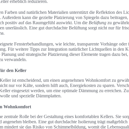
ller erheblich reduzieren.
 Farben und natürlichen Materialien unterstützt die Reflektion des Lic
i. Außerdem kann die gezielte Platzierung von Spiegeln dazu beitragen,
ich positiv auf das Raumgefühl auswirkt. Um die
Belüftung
zu gewährle
en unerlässlich. Eine gut durchdachte Belüftung sorgt nicht nur für fris
ma.
eignete Fensterbehandlungen, wie leichte, transparente Vorhänge oder f
rung. Für weitere Tipps zur Integration natürlicher Lichtquellen in den 
Planung und strategische Platzierung dieser Elemente tragen dazu bei,
u verwandeln.
für den Keller
m Keller ist entscheidend, um einen angenehmen Wohnkomfort zu gewährl
t nur vor Kälte, sondern hilft auch, Energiekosten zu sparen. Versch
g Keller eingesetzt werden, um eine optimale Dämmung zu erreichen. Z
lwolle und spezielle Dämmplatten.
n Wohnkomfort
zentrale Rolle bei der Gestaltung eines komfortablen Kellers. Sie sorgt
d angenehm bleiben. Eine gut durchdachte Isolierung trägt maßgeblic
 mindert sie das Risiko von Schimmelbildung, womit die Lebensqualit