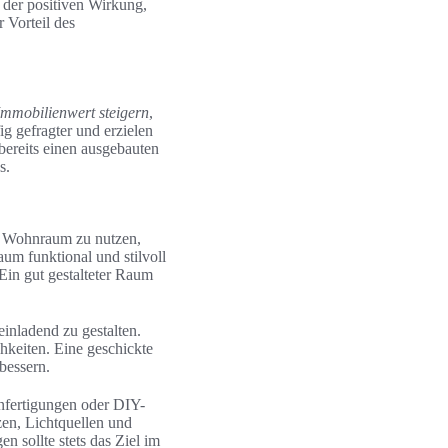
 der positiven Wirkung,
r Vorteil des
Immobilienwert steigern
,
ig gefragter und erzielen
 bereits einen ausgebauten
s.
ls Wohnraum zu nutzen,
aum funktional und stilvoll
Ein gut gestalteter Raum
inladend zu gestalten.
hkeiten. Eine geschickte
bessern.
anfertigungen oder DIY-
zen, Lichtquellen und
 sollte stets das Ziel im