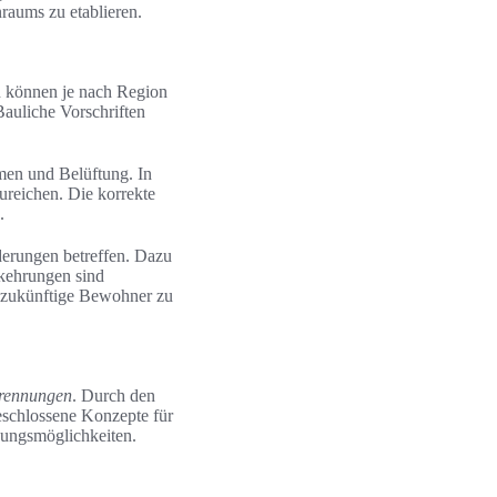
raums zu etablieren.
n können je nach Region
Bauliche Vorschriften
men und Belüftung. In
ureichen. Die korrekte
.
derungen betreffen. Dazu
kehrungen sind
d zukünftige Bewohner zu
rennungen
. Durch den
eschlossene Konzepte für
zungsmöglichkeiten.