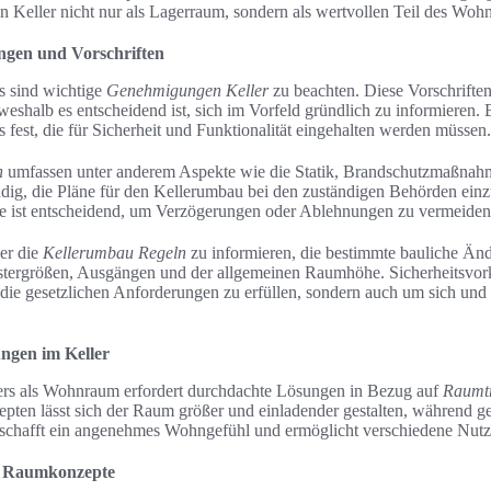
 Keller nicht nur als Lagerraum, sondern als wertvollen Teil des Wohn
gen und Vorschriften
s sind wichtige
Genehmigungen Keller
zu beachten. Diese Vorschrifte
 weshalb es entscheidend ist, sich im Vorfeld gründlich zu informieren. 
 fest, die für Sicherheit und Funktionalität eingehalten werden müssen.
n
umfassen unter anderem Aspekte wie die Statik, Brandschutzmaßnah
endig, die Pläne für den Kellerumbau bei den zuständigen Behörden einz
ge ist entscheidend, um Verzögerungen oder Ablehnungen zu vermeiden
ber die
Kellerumbau Regeln
zu informieren, die bestimmte bauliche Än
tergrößen, Ausgängen und der allgemeinen Raumhöhe. Sicherheitsvor
r die gesetzlichen Anforderungen zu erfüllen, sondern auch um sich un
ngen im Keller
lers als Wohnraum erfordert durchdachte Lösungen in Bezug auf
Raumt
pten lässt sich der Raum größer und einladender gestalten, während g
s schafft ein angenehmes Wohngefühl und ermöglicht verschiedene Nut
e Raumkonzepte