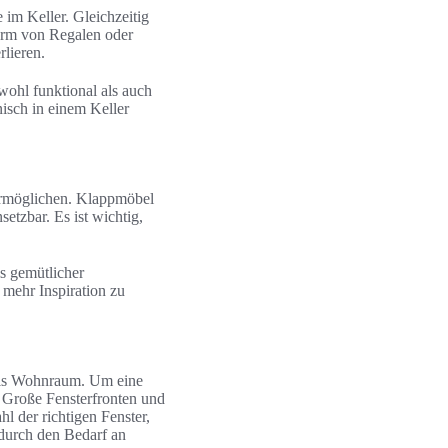
im Keller. Gleichzeitig
orm von Regalen oder
lieren.
wohl funktional als auch
isch in einem Keller
 ermöglichen. Klappmöbel
tzbar. Es ist wichtig,
s gemütlicher
 mehr Inspiration zu
 als Wohnraum. Um eine
n. Große Fensterfronten und
l der richtigen Fenster,
durch den Bedarf an