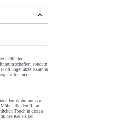
t vielfältige
ohnraum schaffen, sondern
er oft ungenutzte Raum in
n, eröffnet neue
inladenden Wohnraum zu
e Möbel, die den Raum
nlichen Touch in diesen
ik des Kellers bei.