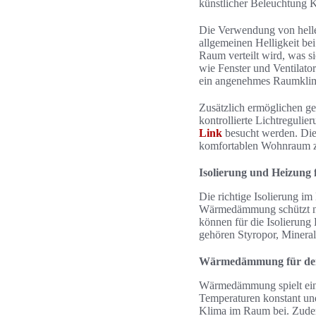
künstlicher Beleuchtung Ke
Die Verwendung von hellen
allgemeinen Helligkeit be
Raum verteilt wird, was s
wie Fenster und Ventilator
ein angenehmes Raumkli
Zusätzlich ermöglichen ge
kontrollierte Lichtregulie
Link
besucht werden. Die 
komfortablen Wohnraum z
Isolierung und Heizung 
Die richtige Isolierung i
Wärmedämmung schützt nich
können für die Isolierun
gehören Styropor, Minera
Wärmedämmung für de
Wärmedämmung spielt eine 
Temperaturen konstant un
Klima im Raum bei. Zudem