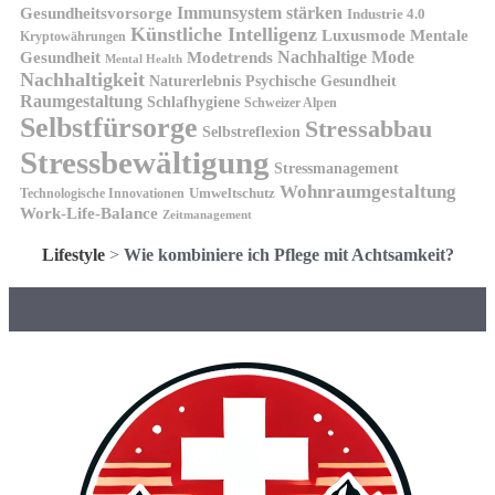
Gesundheitsvorsorge
Immunsystem stärken
Industrie 4.0
Künstliche Intelligenz
Luxusmode
Mentale
Kryptowährungen
Nachhaltige Mode
Gesundheit
Modetrends
Mental Health
Nachhaltigkeit
Naturerlebnis
Psychische Gesundheit
Raumgestaltung
Schlafhygiene
Schweizer Alpen
Selbstfürsorge
Stressabbau
Selbstreflexion
Stressbewältigung
Stressmanagement
Wohnraumgestaltung
Umweltschutz
Technologische Innovationen
Work-Life-Balance
Zeitmanagement
Lifestyle
>
Wie kombiniere ich Pflege mit Achtsamkeit?