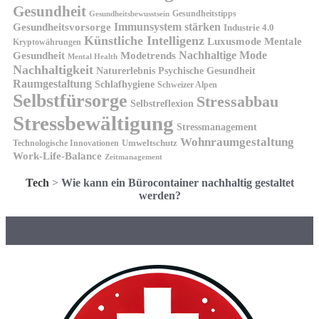
Gesundheit
Gesundheitstipps
Gesundheitsbewusstsein
Gesundheitsvorsorge
Immunsystem stärken
Industrie 4.0
Künstliche Intelligenz
Luxusmode
Mentale
Kryptowährungen
Nachhaltige Mode
Gesundheit
Modetrends
Mental Health
Nachhaltigkeit
Naturerlebnis
Psychische Gesundheit
Raumgestaltung
Schlafhygiene
Schweizer Alpen
Selbstfürsorge
Stressabbau
Selbstreflexion
Stressbewältigung
Stressmanagement
Wohnraumgestaltung
Umweltschutz
Technologische Innovationen
Work-Life-Balance
Zeitmanagement
Tech
>
Wie kann ein Bürocontainer nachhaltig gestaltet
werden?