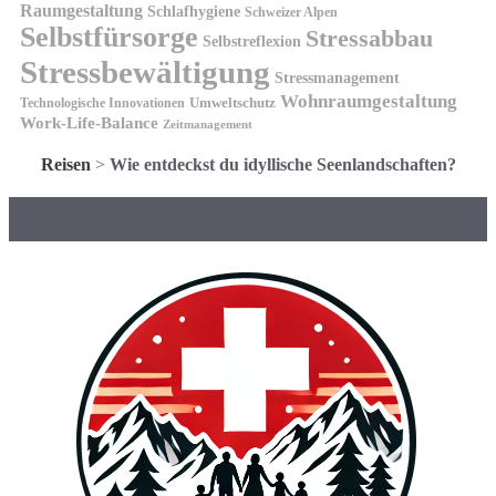
Raumgestaltung
Schlafhygiene
Schweizer Alpen
Selbstfürsorge
Stressabbau
Selbstreflexion
Stressbewältigung
Stressmanagement
Wohnraumgestaltung
Umweltschutz
Technologische Innovationen
Work-Life-Balance
Zeitmanagement
Reisen
>
Wie entdeckst du idyllische Seenlandschaften?