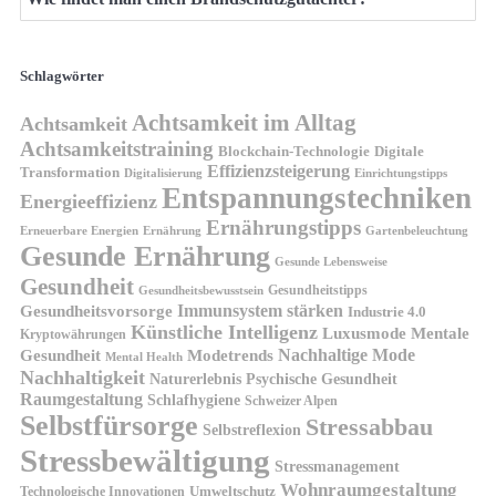
Schlagwörter
Achtsamkeit im Alltag
Achtsamkeit
Achtsamkeitstraining
Blockchain-Technologie
Digitale
Effizienzsteigerung
Transformation
Digitalisierung
Einrichtungstipps
Entspannungstechniken
Energieeffizienz
Ernährungstipps
Erneuerbare Energien
Gartenbeleuchtung
Ernährung
Gesunde Ernährung
Gesunde Lebensweise
Gesundheit
Gesundheitstipps
Gesundheitsbewusstsein
Gesundheitsvorsorge
Immunsystem stärken
Industrie 4.0
Künstliche Intelligenz
Luxusmode
Mentale
Kryptowährungen
Nachhaltige Mode
Gesundheit
Modetrends
Mental Health
Nachhaltigkeit
Naturerlebnis
Psychische Gesundheit
Raumgestaltung
Schlafhygiene
Schweizer Alpen
Selbstfürsorge
Stressabbau
Selbstreflexion
Stressbewältigung
Stressmanagement
Wohnraumgestaltung
Umweltschutz
Technologische Innovationen