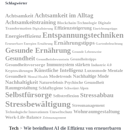
Schlagwörter
Achtsamkeit im Alltag
Achtsamkeit
Achtsamkeitstraining
Blockchain-Technologie
Digitale
Effizienzsteigerung
Transformation
Digitalisierung
Einrichtungstipps
Entspannungstechniken
Energieeffizienz
Ernährungstipps
Erneuerbare Energien
Gartenbeleuchtung
Ernährung
Gesunde Ernährung
Gesunde Lebensweise
Gesundheit
Gesundheitstipps
Gesundheitsbewusstsein
Gesundheitsvorsorge
Immunsystem stärken
Industrie 4.0
Künstliche Intelligenz
Luxusmode
Mentale
Kryptowährungen
Nachhaltige Mode
Gesundheit
Modetrends
Mental Health
Nachhaltigkeit
Naturerlebnis
Psychische Gesundheit
Raumgestaltung
Schlafhygiene
Schweizer Alpen
Selbstfürsorge
Stressabbau
Selbstreflexion
Stressbewältigung
Stressmanagement
Wohnraumgestaltung
Umweltschutz
Technologische Innovationen
Work-Life-Balance
Zeitmanagement
Tech
>
Wie beeinflusst AI die Effizienz von erneuerbaren