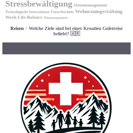
Stressbewältigung
Stressmanagement
Wohnraumgestaltung
Umweltschutz
Technologische Innovationen
Work-Life-Balance
Zeitmanagement
Reisen
>
Welche Ziele sind bei einer Kroatien Guletreise
beliebt? 🇭🇷