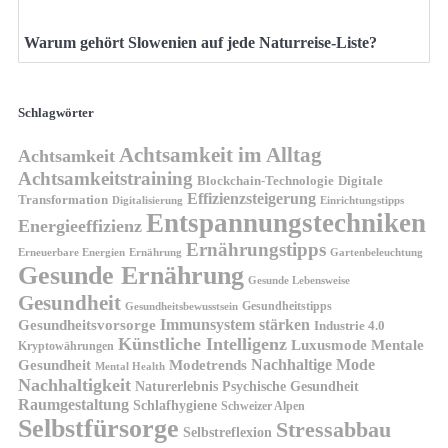
Warum gehört Slowenien auf jede Naturreise-Liste?
Schlagwörter
Achtsamkeit im Alltag
Achtsamkeit
Achtsamkeitstraining
Blockchain-Technologie
Digitale
Effizienzsteigerung
Transformation
Digitalisierung
Einrichtungstipps
Entspannungstechniken
Energieeffizienz
Ernährungstipps
Erneuerbare Energien
Gartenbeleuchtung
Ernährung
Gesunde Ernährung
Gesunde Lebensweise
Gesundheit
Gesundheitstipps
Gesundheitsbewusstsein
Gesundheitsvorsorge
Immunsystem stärken
Industrie 4.0
Künstliche Intelligenz
Luxusmode
Mentale
Kryptowährungen
Nachhaltige Mode
Gesundheit
Modetrends
Mental Health
Nachhaltigkeit
Naturerlebnis
Psychische Gesundheit
Raumgestaltung
Schlafhygiene
Schweizer Alpen
Selbstfürsorge
Stressabbau
Selbstreflexion