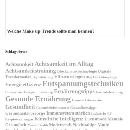
Welche Make-up-Trends sollte man kennen?
Schlagwörter
Achtsamkeit im Alltag
Achtsamkeit
Achtsamkeitstraining
Blockchain-Technologie
Digitale
Effizienzsteigerung
Transformation
Digitalisierung
Einrichtungstipps
Entspannungstechniken
Energieeffizienz
Ernährungstipps
Erneuerbare Energien
Gartenbeleuchtung
Ernährung
Gesunde Ernährung
Gesunde Lebensweise
Gesundheit
Gesundheitstipps
Gesundheitsbewusstsein
Gesundheitsvorsorge
Immunsystem stärken
Industrie 4.0
Künstliche Intelligenz
Luxusmode
Mentale
Kryptowährungen
Nachhaltige Mode
Gesundheit
Modetrends
Mental Health