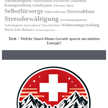
Nachhaltigkeit
Naturerlebnis
Psychische Gesundheit
Raumgestaltung
Schlafhygiene
Schweizer Alpen
Selbstfürsorge
Stressabbau
Selbstreflexion
Stressbewältigung
Stressmanagement
Wohnraumgestaltung
Umweltschutz
Technologische Innovationen
Work-Life-Balance
Zeitmanagement
Tech
>
Welche Smart-Home-Geraete sparen am meisten
Energie?